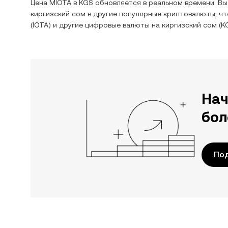
Цена
MIOTA
в
KGS
обновляется в реальном времени. В
киргизский сом
в другие популярные криптовалюты, чт
(
IOTA
) и другие цифровые валюты на
киргизский сом
(
K
Нач
бол
Под