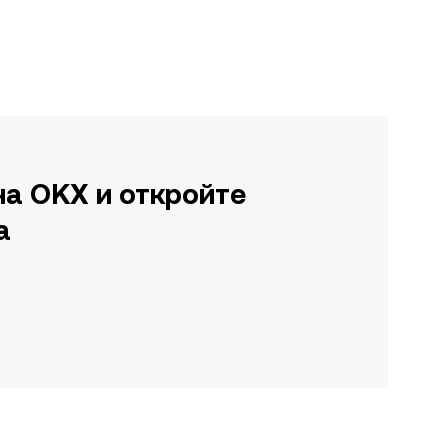
на OKX и откройте
а