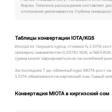
доступное предложение и могут смещать IOTA/
по формуле x × y = k, где x и y — резервы дву
биржи. Типичное расхождение составляет деся
отношению резервов y/x; при обменах больши
отклонения увеличиваются. Глубина ликвиднос
централизованного ориентира IOTA/KGS.
глубокими стаканами крупные ордера сдвигаю
скачкам. Географические и регуляторные фак
провайдеров виртуальных активов в Кыргызста
Дополнительно, на многих рынках IOTA прежде
Таблицы конвертации IOTA/KGS
или дисконт в курсе USDT к KGS транслируетс
Исходя из текущего курса, стоимость 1 IOTA сос
он не мгновенный и зависит от скоростей пер
примерно эквивалентен 0,33761 KGS, а Лв50 KGS
сохраняются.
сумма может варьироваться из-за колебаний рын
За последние 7 дн. обменный курс MIOTA рост на
1 IOTA обменивался на киргизский сом. Самый низ
Конвертация MIOTA в киргизский сом