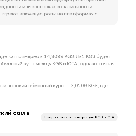
ная цена приблизительно соответствует
видности или всплесках волатильности
оскальзывание относительно
 играют ключевую роль: на платформах с
TA/KGS сильнее подвержен краткосрочным
упе к KGS‑фиатным рельсам, правилах для
 влиять на конечную котировку.
KGS через связку USDT/KGS; небольшая премия
 площадками стремится выравнивать цены, но
йдется примерно в 14,8099 KGS. Лв1 KGS будет
этому краткосрочные расхождения всё же
обменный курс между KGS и IOTA, однако точная
мый высокий обменный курс — 3,0206 KGS, где
кий сом в
Подробности о конвертации KGS в IOTA