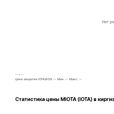
Нет р
-- ~ --
Цена закрытия IOTA/KGS: --
Мин.: --
Макс.: --
Статистика цены MIOTA (IOTA) в кирги