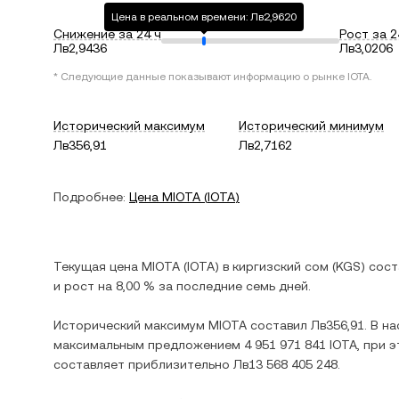
Цена в реальном времени: Лв2,9620
Снижение за 24 ч
Рост за 2
Лв2,9436
Лв3,0206
* Следующие данные показывают информацию о рынке
IOTA
.
Исторический максимум
Исторический минимум
Лв356,91
Лв2,7162
Подробнее:
Цена
MIOTA
(
IOTA
)
Текущая цена
MIOTA
(
IOTA
) в
киргизский сом
(
KGS
) сос
и
рост
на
8,00 %
за последние семь дней.
Исторический максимум
MIOTA
составил
Лв356,91
. В н
максимальным предложением
4 951 971 841 IOTA
, при 
составляет приблизительно
Лв13 568 405 248
.