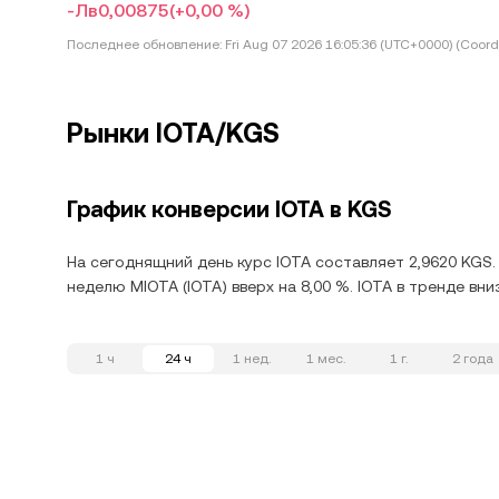
-Лв0,00875
(+0,00 %)
Последнее обновление:
Fri Aug 07 2026 16:05:36 (UTC+0000) (Coord
Рынки IOTA/KGS
График конверсии IOTA в KGS
На сегоднящний день курс IOTA составляет 2,9620 KGS.
неделю MIOTA (IOTA) вверх на 8,00 %. IOTA в тренде вн
1 ч
24 ч
1 нед.
1 мес.
1 г.
2 года