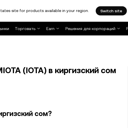
tates site for products available in your region.
Switch site
ынки
Торговать
Earn
Решения для корпораций
IOTA (IOTA) в киргизский сом
иргизский сом?