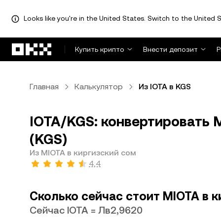
Looks like you're in the United States. Switch to the United S
Перейти к основному контенту
Купить крипто
Внести депозит
Р
Главная
Калькулятор
Из IOTA в KGS
IOTA/KGS: конвертировать M
(KGS)
Из MIOTA в киргизский сом
4,4
Сколько сейчас стоит MIOTA в к
Сейчас IOTA = Лв2,9620