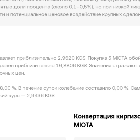
KGS conversion rate в моменте.
х активов (например, IOTA и стабильный актив), а предель
тые доли процента (около 0,1–0,5%), но при низкой лик
е ордера изменяют соотношение резервов, создавая пр
ти и потенциальное ценовое воздействие крупных сделок
т цену меньше, тогда как на менее ликвидных рынках IO
торы также создают премии и дисконты: различия в дост
не и требованиях к комплаенсу могут расширять спрэды и
 всего торгуется к USDT, а затем косвенно котируется к 
я в итоговый IOTA/KGS conversion rate. Арбитраж между
тавляет приблизительно 2,9620 KGS. Покупка 5 MIOTA обо
евода IOTA и фиата, комиссий и рисков контрагента, по
 равен приблизительно 16,8806 KGS. Значения отражают 
очных цен.
 8,00 %. В течение суток колебание составило 0,00 %. Са
кий курс — 2,9436 KGS.
Конвертация киргизс
MIOTA