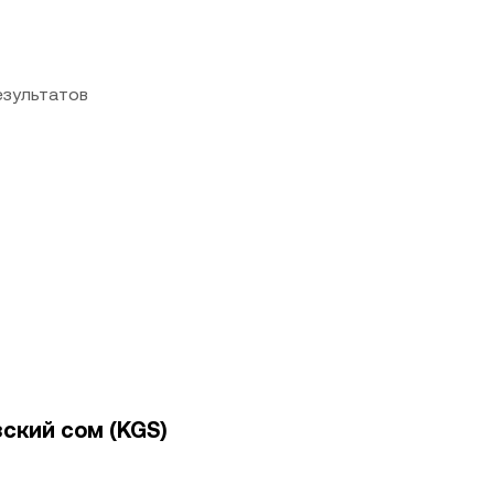
езультатов
зский сом (KGS)