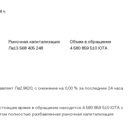
4 ч
Рыночная капитализация
Объем в обращении
Лв13 568 405 248
4 580 859 510 IOTA
тавляет
Лв2,9620
, c
снижение
на
0,00 %
за последние 24 часа
астоящее время в обращении находится
4 580 859 510 IOTA
с
этом полностью разбавленная рыночная капитализация