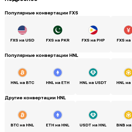
Популярные конвертации FXS
FXS на USD
FXS на PKR
FXS на PHP
FXS на
Популярные конвертации HNL
HNL на BTC
HNL на ETH
HNL на USDT
HNL на
Другие конвертации HNL
BTC на HNL
ETH на HNL
USDT на HNL
BNB на