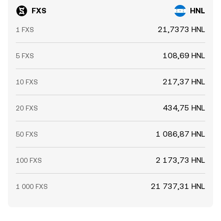
пулах ликвидности и перераспределение запасов
FXS
HNL
казначейства Frax создают краткосрочные скачки
conversion rate.
21,7373 HNL
1 FXS
108,69 HNL
5 FXS
217,37 HNL
10 FXS
434,75 HNL
20 FXS
1 086,87 HNL
50 FXS
2 173,73 HNL
100 FXS
21 737,31 HNL
1 000 FXS