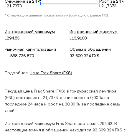
Снижение за 24 ч
Рост за 24 ч
L21,7373
L21,7373
* Следующие данные показывают информацию о рынке
FXS
.
Исторический максимум
Исторический минимум
L294,83
L13,9108
Рыночная капитализация
Объем в обращении
L1 558 736 870
93 609 324 FXS
Подробнее:
Цена
Frax Share
(
FXS
)
Текущая цена
Frax Share
(
FXS
) в
гондурасская лемпира
(
HNL
) составляет
L21,7373
, c
снижение
на
0,00 %
за
последние 24 часа и
рост
на
30,00 %
за последние семь
дней.
Исторический максимум
Frax Share
составил
L294,83
. В
настоящее время в обращении находится
93 609 324 FXS
с