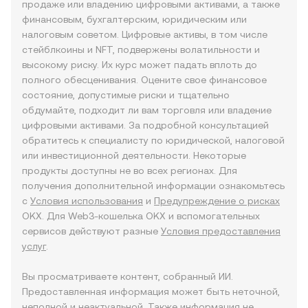
продаже или владению цифровыми активами, а также
финансовым, бухгалтерским, юридическим или
налоговым советом. Цифровые активы, в том числе
стейблкоины и NFT, подвержены волатильности и
высокому риску. Их курс может падать вплоть до
полного обесценивания. Оцените свое финансовое
состояние, допустимые риски и тщательно
обдумайте, подходит ли вам торговля или владение
цифровыми активами. За подробной консультацией
обратитесь к специалисту по юридической, налоговой
или инвестиционной деятельности. Некоторые
продукты доступны не во всех регионах. Для
получения дополнительной информации ознакомьтесь
с
Условия использования
и
Предупреждение о рисках
OKX. Для Web3-кошелька OKX и вспомогательных
сервисов действуют разные
Условия предоставления
услуг
.
Вы просматриваете контент, собранный ИИ.
Предоставленная информация может быть неточной,
неполной и неактуальной. Также информация не