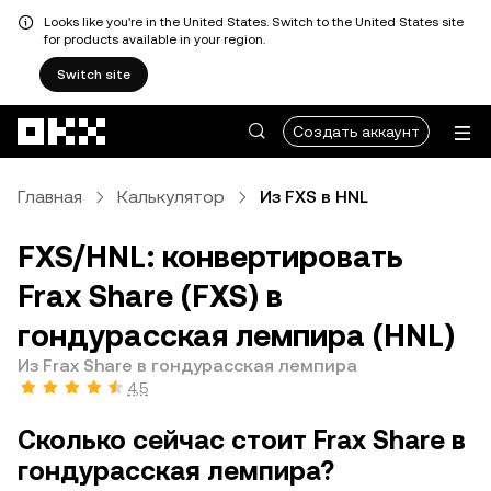
Looks like you're in the United States. Switch to the United States site
for products available in your region.
Switch site
Перейти к основному контенту
Создать аккаунт
Главная
Калькулятор
Из FXS в HNL
FXS/HNL: конвертировать
Frax Share (FXS) в
гондурасская лемпира (HNL)
Из Frax Share в гондурасская лемпира
4,5
Сколько сейчас стоит Frax Share в
гондурасская лемпира?