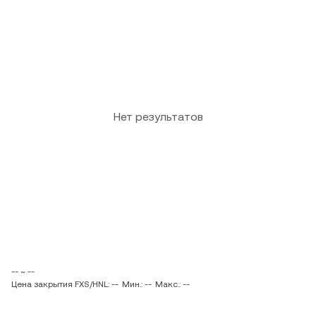
Нет результатов
-- ~ --
Цена закрытия FXS/HNL: --
Мин.: --
Макс.: --