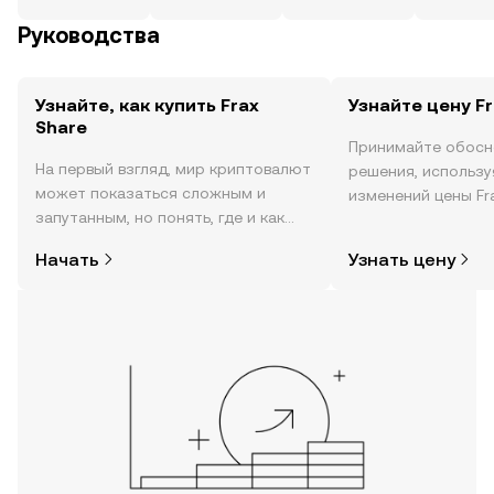
Руководства
Узнайте, как купить Frax
Узнайте цену Fr
Share
Принимайте обосн
На первый взгляд, мир криптовалют
решения, использ
может показаться сложным и
изменений цены Fra
запутанным, но понять, где и как
реальном времени,
покупать криптовалюту, совсем не
настроениях в соо
Начать
Узнать цену
так сложно. Начните исследовать
новости и многое 
мир криптовалют в мобильном
приложении OKX или прямо здесь,
на сайте.