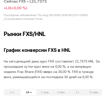
Сейчас FXS = L21,7373
+L0
(+0,00 %)
Последнее обновление:
Thu Aug 06 2026 19:00:06 (UTC+0000)
(Coordinated Universal Time)
Рынки FXS/HNL
График конверсии FXS в HNL
На сегоднящний день курс FXS составляет 21,7373 HNL. За
прошедшие сутки курс вниз на 0,00 %, а за минувшую
неделю Frax Share (FXS) вверх на 30,00 %. FXS в тренде
вниз, уменьшающийся за последние 30 дней на 5,00 %.
1 ч
24 ч
1 нед.
1 мес.
1 г.
2 года