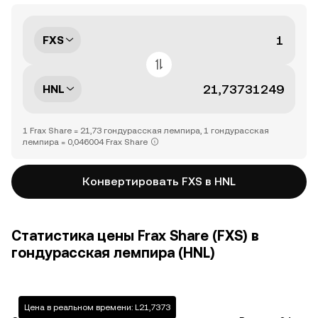
FXS
HNL
1 Frax Share = 21,73 гондурасская лемпира, 1 гондурасская
лемпира = 0,046004 Frax Share
Конвертировать FXS в HNL
Статистика цены Frax Share (FXS) в
гондурасская лемпира (HNL)
Цена в реальном времени: L21,7373