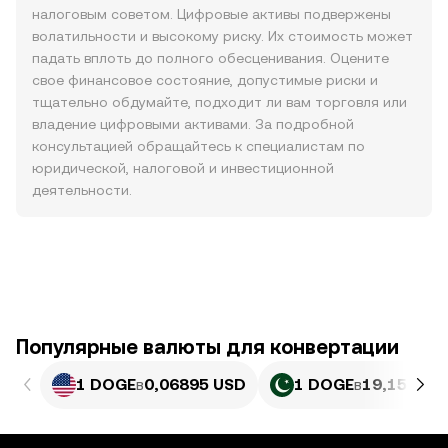
налоговым советом. Цифровые активы подвержены
волатильности и высокому риску. Их стоимость может
падать вплоть до полного обесценивания. Оцените
свое финансовое состояние, допустимые риски и
тщательно обдумайте, подходит ли вам торговля или
владение цифровыми активами. За подробной
консультацией обращайтесь к специалистам по
юридической, налоговой и инвестиционной
деятельности.
Популярные валюты для конвертации
1 DOGE
в
0,06895 USD
1 DOGE
в
19,15 PKR