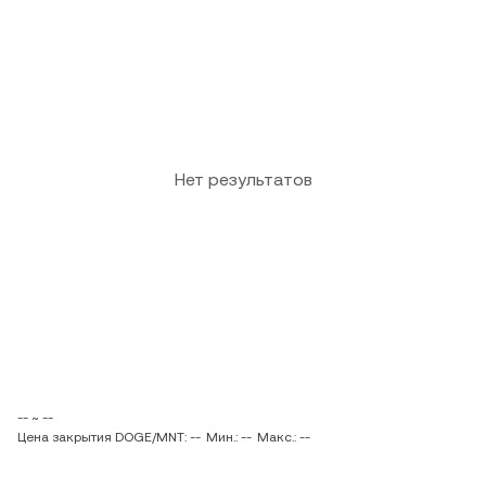
Нет результатов
-- ~ --
Цена закрытия DOGE/MNT: --
Мин.: --
Макс.: --