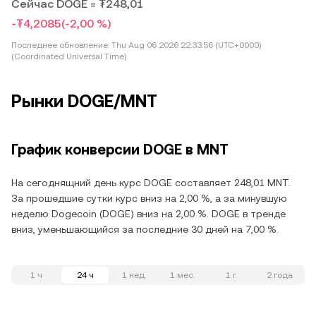
Сейчас DOGE = ₮248,01
-₮4,2085
(-2,00 %)
Последнее обновление:
Thu Aug 06 2026 22:33:56 (UTC+0000)
(Coordinated Universal Time)
Рынки DOGE/MNT
График конверсии DOGE в MNT
На сегоднящний день курс DOGE составляет 248,01 MNT.
За прошедшие сутки курс вниз на 2,00 %, а за минувшую
неделю Dogecoin (DOGE) вниз на 2,00 %. DOGE в тренде
вниз, уменьшающийся за последние 30 дней на 7,00 %.
1 ч
24 ч
1 нед.
1 мес.
1 г.
2 года