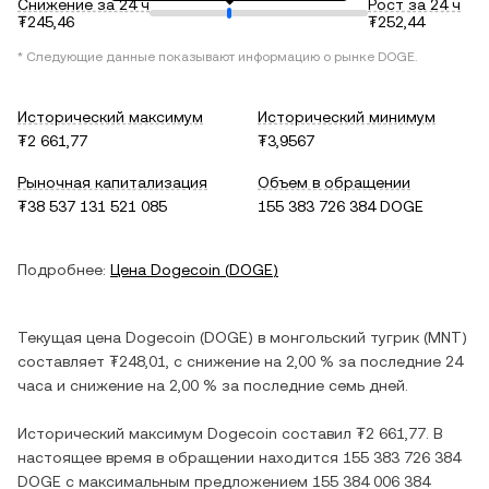
Снижение за 24 ч
Рост за 24 ч
₮245,46
₮252,44
* Следующие данные показывают информацию о рынке
DOGE
.
Исторический максимум
Исторический минимум
₮2 661,77
₮3,9567
Рыночная капитализация
Объем в обращении
₮38 537 131 521 085
155 383 726 384 DOGE
Подробнее:
Цена
Dogecoin
(
DOGE
)
Текущая цена
Dogecoin
(
DOGE
) в
монгольский тугрик
(
MNT
)
составляет
₮248,01
, c
снижение
на
2,00 %
за последние 24
часа и
снижение
на
2,00 %
за последние семь дней.
Исторический максимум
Dogecoin
составил
₮2 661,77
. В
настоящее время в обращении находится
155 383 726 384
DOGE
с максимальным предложением
155 384 006 384