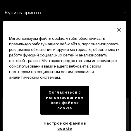
Купить крипто
Крипто-калькулятор
Мы используем файлы cookie, чтобы обеспечивать
Трейдинг
правильную работу нашего веб-сайта, персонализировать
рекламные объявления и другие материалы, обеспечивать
работу функций социальных сетей и анализировать
сетевой трафик. Мы также предоставляем информацию
об использовании вами нашего веб-сайта своим
партнерам по социальным сетям, рекламе и
аналитическим системам.
Согласиться с
использованием
всех файлов
Компания OKX Europe Limited, работающая под
cookie
торговой маркой OKX, получила лицензию
поставщика услуг в сфере криптоактивов от MFSA
в соответствии со статьей 28 Закона о рынках
Настройки файлов
криптоактивов (глава 647 Свода законов Мальты).
cookie