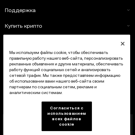
Поддержка
Купить крипто
Крипто-калькулятор
Мы используем файлы cookie, чтобы обеспечивать
Трейдинг
правильную работу нашего веб-сайта, персонализировать
рекламные объявления и другие материалы, обеспечивать
работу функций социальных сетей и анализировать
сетевой трафик. Мы также предоставляем информацию
об использовании вами нашего веб-сайта своим
партнерам по социальным сетям, рекламе и
аналитическим системам.
Согласиться с
использованием
всех файлов
Компания OKX Europe Limited, работающая под
cookie
торговой маркой OKX, получила лицензию
поставщика услуг в сфере криптоактивов от MFSA