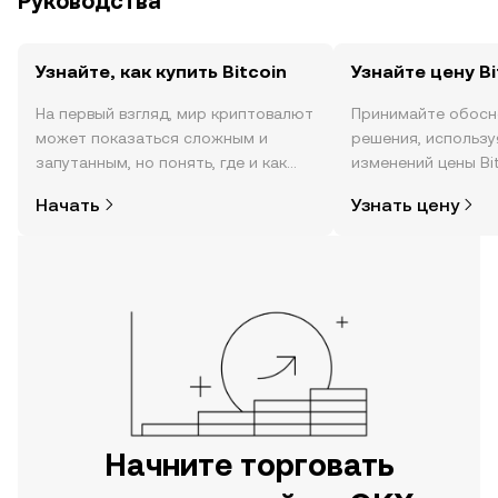
Руководства
Узнайте, как купить Bitcoin
Узнайте цену Bi
На первый взгляд, мир криптовалют
Принимайте обосн
может показаться сложным и
решения, использ
запутанным, но понять, где и как
изменений цены Bi
покупать криптовалюту, совсем не
времени, данные о
Начать
Узнать цену
так сложно. Начните исследовать
сообществе, новос
мир криптовалют в мобильном
другое.
приложении OKX или прямо здесь,
на сайте.
Начните торговать