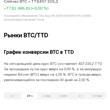
Сейчас BTC = TT$437 215,2
+TT$1 465,81
(+0,00 %)
Последнее обновление:
Thu Aug 06 2026 03:20:54 (UTC+0000)
(Coordinated Universal Time)
Рынки BTC/TTD
График конверсии BTC в TTD
На сегоднящний день курс BTC составляет 437 215,2 TTD.
За прошедшие сутки курс вверх на 0,00 %, а за минувшую
неделю Bitcoin (BTC) вверх на 1,00 %. BTC в тренде вверх,
увеличивающийся за последние 30 дней на 2,00 %.
1 ч
24 ч
1 нед.
1 мес.
1 г.
2 года