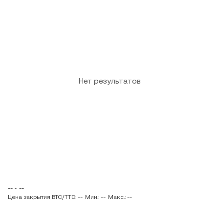
Нет результатов
-- ~ --
Цена закрытия BTC/TTD: --
Мин.: --
Макс.: --