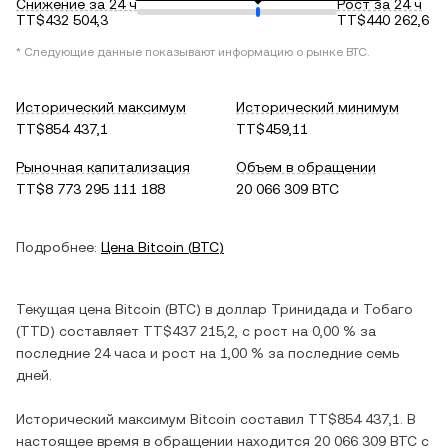
Снижение за 24 ч
Рост за 24 ч
TT$432 504,3
TT$440 262,6
* Следующие данные показывают информацию о рынке
BTC
.
Исторический максимум
Исторический минимум
TT$854 437,1
TT$459,11
Рыночная капитализация
Объем в обращении
TT$8 773 295 111 188
20 066 309 BTC
Подробнее:
Цена
Bitcoin
(
BTC
)
Текущая цена
Bitcoin
(
BTC
) в
доллар Тринидада и Тобаго
(
TTD
) составляет
TT$437 215,2
, c
рост
на
0,00 %
за
последние 24 часа и
рост
на
1,00 %
за последние семь
дней.
Исторический максимум
Bitcoin
составил
TT$854 437,1
. В
настоящее время в обращении находится
20 066 309 BTC
с