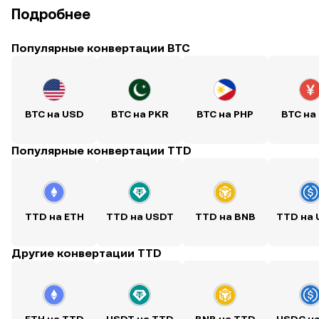
Подробнее
Популярные конвертации BTC
BTC на USD
BTC на PKR
BTC на PHP
BTC на
Популярные конвертации TTD
TTD на ETH
TTD на USDT
TTD на BNB
TTD на
Другие конвертации TTD