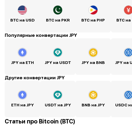
BTC на USD
BTC на PKR
BTC на PHP
BTC на
Популярные конвертации JPY
JPY на ETH
JPY на USDT
JPY на BNB
JPY на
Другие конвертации JPY
ETH на JPY
USDT на JPY
BNB на JPY
USDC н
Статьи про Bitcoin (BTC)