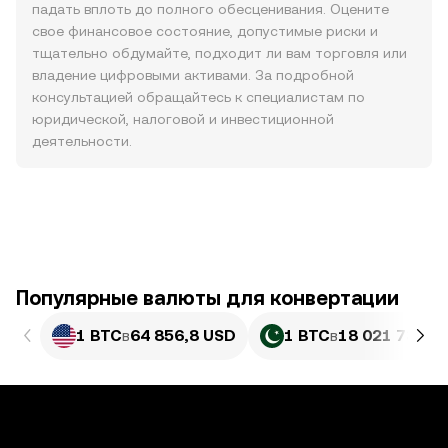
падать вплоть до полного обесценивания. Оцените
свое финансовое состояние, допустимые риски и
тщательно обдумайте, подходит ли вам торговля или
владение цифровыми активами. За подробной
консультацией обращайтесь к специалистам по
юридической, налоговой и инвестиционной
деятельности.
Популярные валюты для конвертации
1 BTC
в
64 856,8 USD
1 BTC
в
18 021 734,9