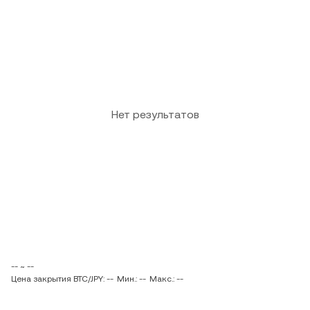
Нет результатов
-- ~ --
Цена закрытия BTC/JPY: --
Мин.: --
Макс.: --