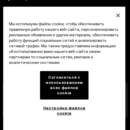
Крипто-калькулятор
Мы используем файлы cookie, чтобы обеспечивать
Трейдинг
правильную работу нашего веб-сайта, персонализировать
рекламные объявления и другие материалы, обеспечивать
работу функций социальных сетей и анализировать
сетевой трафик. Мы также предоставляем информацию
об использовании вами нашего веб-сайта своим
партнерам по социальным сетям, рекламе и
аналитическим системам.
Согласиться с
использованием
всех файлов
Компания OKX Europe Limited, работающая под
cookie
торговой маркой OKX, получила лицензию
поставщика услуг в сфере криптоактивов от MFSA
в соответствии со статьей 28 Закона о рынках
Настройки файлов
криптоактивов (глава 647 Свода законов Мальты).
cookie