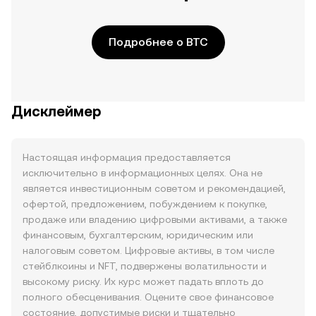
Подробнее о BTC
Дисклеймер
Настоящая информация предоставляется
исключительно в информационных целях. Она не
является инвестиционным советом и рекомендацией,
офертой, предложением, побуждением к покупке,
продаже или владению цифровыми активами, а также
финансовым, бухгалтерским, юридическим или
налоговым советом. Цифровые активы, в том числе
стейблкоины и NFT, подвержены волатильности и
высокому риску. Их курс может падать вплоть до
полного обесценивания. Оцените свое финансовое
состояние, допустимые риски и тщательно