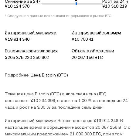
Снижение за 24 ч
Рост за 24 ч
¥10 124 378
¥10 318 219
* Следующие данные показывают информацию о рынке
BTC
.
Исторический максимум
Исторический минимум
¥19 914 346
¥10 700,41
Рыночная капитализация
Объем в обращении
¥205 375 220 250 902
20 067 156 BTC
Подробнее:
Цена
Bitcoin
(
BTC
)
Текущая цена
Bitcoin
(
BTC
) в
японская иена
(
JPY
)
составляет
¥10 234 396
, c
рост
на
1,00 %
за последние 24
часа и
рост
на
3,00 %
за последние семь дней.
Исторический максимум
Bitcoin
составил
¥19 914 346
. В
настоящее время в обращении находится
20 067 156 BTC
с
максимальным предложением
21 000 000 BTC
, при этом