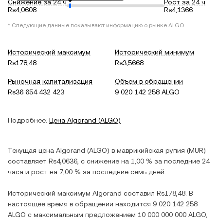
Снижение за 24 ч
Рост за 24 ч
Rs4,0608
Rs4,1366
* Следующие данные показывают информацию о рынке
ALGO
.
Исторический максимум
Исторический минимум
Rs178,48
Rs3,5668
Рыночная капитализация
Объем в обращении
Rs36 654 432 423
9 020 142 258 ALGO
Подробнее:
Цена
Algorand
(
ALGO
)
Текущая цена
Algorand
(
ALGO
) в
маврикийская рупия
(
MUR
)
составляет
Rs4,0636
, c
снижение
на
1,00 %
за последние 24
часа и
рост
на
7,00 %
за последние семь дней.
Исторический максимум
Algorand
составил
Rs178,48
. В
настоящее время в обращении находится
9 020 142 258
ALGO
с максимальным предложением
10 000 000 000 ALGO
,