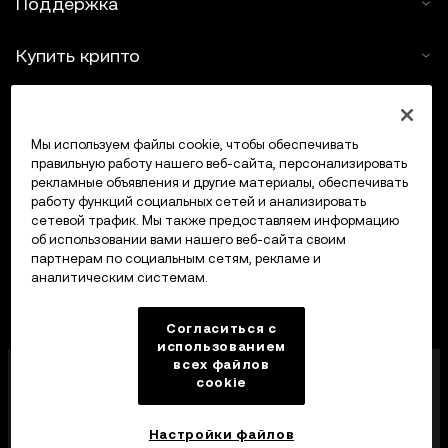
Поддержка
Купить крипто
Крипто-калькулятор
Мы используем файлы cookie, чтобы обеспечивать
Трейдинг
правильную работу нашего веб-сайта, персонализировать
рекламные объявления и другие материалы, обеспечивать
работу функций социальных сетей и анализировать
сетевой трафик. Мы также предоставляем информацию
об использовании вами нашего веб-сайта своим
партнерам по социальным сетям, рекламе и
аналитическим системам.
Согласиться с
использованием
всех файлов
Компания OKX Europe Limited, работающая под
cookie
торговой маркой OKX, получила лицензию
поставщика услуг в сфере криптоактивов от MFSA
в соответствии со статьей 28 Закона о рынках
Настройки файлов
криптоактивов (глава 647 Свода законов Мальты).