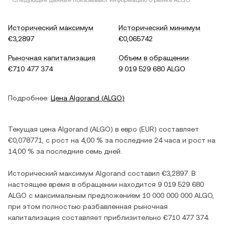
* Следующие данные показывают информацию о рынке
ALGO
.
Исторический максимум
Исторический минимум
€3,2897
€0,065742
Рыночная капитализация
Объем в обращении
€710 477 374
9 019 529 680 ALGO
Подробнее:
Цена
Algorand
(
ALGO
)
Текущая цена
Algorand
(
ALGO
) в
евро
(
EUR
) составляет
€0,078771
, c
рост
на
4,00 %
за последние 24 часа и
рост
на
14,00 %
за последние семь дней.
Исторический максимум
Algorand
составил
€3,2897
. В
настоящее время в обращении находится
9 019 529 680
ALGO
с максимальным предложением
10 000 000 000 ALGO
,
при этом полностью разбавленная рыночная
капитализация составляет приблизительно
€710 477 374
.