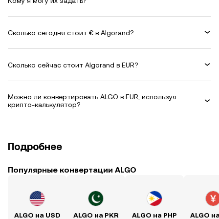
Кому я могу их задать?
Сколько сегодня стоит € в Algorand?
Сколько сейчас стоит Algorand в EUR?
Можно ли конвертировать ALGO в EUR, используя
крипто-калькулятор?
Подробнее
Популярные конвертации ALGO
ALGO на USD
ALGO на PKR
ALGO на PHP
ALGO н