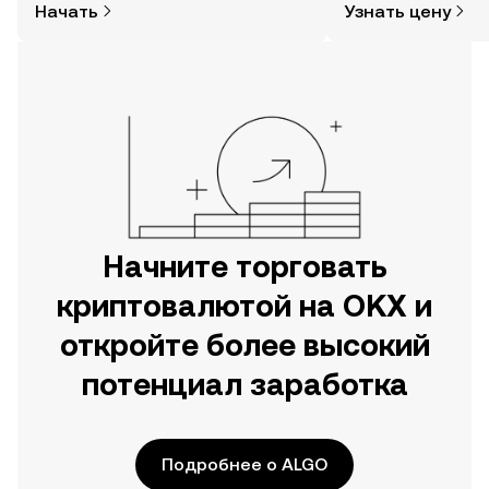
Начать
Узнать цену
так сложно. Начните исследовать
настроениях в соо
мир криптовалют в мобильном
новости и многое 
приложении OKX или прямо здесь,
на сайте.
Начните торговать
криптовалютой на OKX и
откройте более высокий
потенциал заработка
Подробнее о ALGO