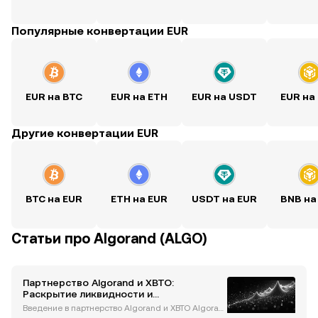
Популярные конвертации EUR
EUR на BTC
EUR на ETH
EUR на USDT
EUR на
Другие конвертации EUR
BTC на EUR
ETH на EUR
USDT на EUR
BNB на
Статьи про Algorand (ALGO)
Партнерство Algorand и XBTO:
Раскрытие ликвидности и
стимулирование институционального
Введение в партнерство Algorand и XBTO Algoran
принятия