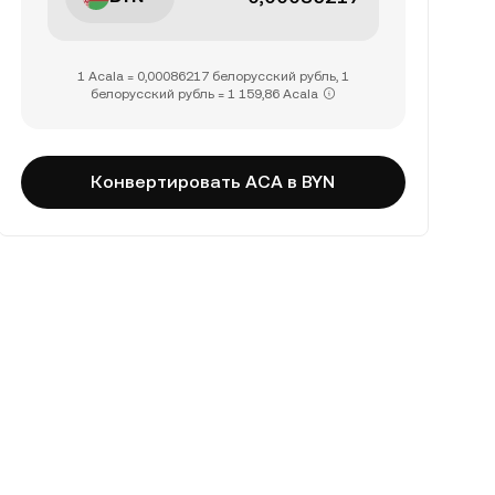
1 Acala = 0,00086217 белорусский рубль, 1
белорусский рубль = 1 159,86 Acala
Конвертировать ACA в BYN