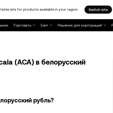
tates site for products available in your region.
Switch site
ынки
Торговать
Earn
Решения для корпораций
ala (ACA) в белорусский
елорусский рубль?