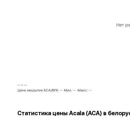
Нет р
-- ~ --
Цена закрытия ACA/BYN: --
Мин.: --
Макс.: --
Статистика цены Acala (ACA) в белору