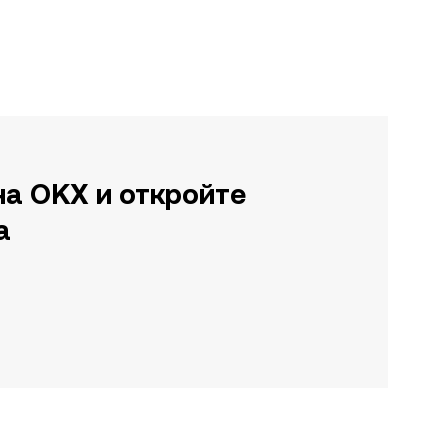
на OKX и откройте
а