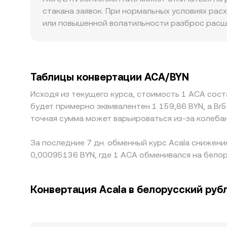
rate.
выравнивается с ценами на централизованных 
стакана заявок. При нормальных условиях рас
или повышенной волатильности разброс расш
меньший ценовой эффект, тогда как на малых
также влияют: различия в доступности BYN‑па
дисконты. Дополнительно котировка часто фор
котируется через сторонние провайдеры ликв
Таблицы конвертации ACA/BYN
цену ACA/BYN. Арбитраж между биржами помог
Исходя из текущего курса, стоимость 1 ACA сост
расходы и ограничения по ордерам оставляют 
будет примерно эквивалентен 1 159,86 BYN, а Br
точная сумма может варьироваться из-за колеба
За последние 7 дн. обменный курс Acala снижени
0,00095136 BYN, где 1 ACA обменивался на белор
Конвертация Acala в белорусский руб