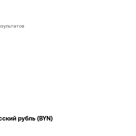
езультатов
сский рубль (BYN)