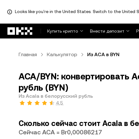
Looks like you're in the United States. Switch to the United S
Перейти к основному контенту
Купить крипто
Внести депозит
Р
Главная
Калькулятор
Из ACA в BYN
ACA/BYN: конвертировать Ac
рубль (BYN)
Из Acala в белорусский рубль
4,5
Сколько сейчас стоит Acala в б
Сейчас ACA = Br0,00086217