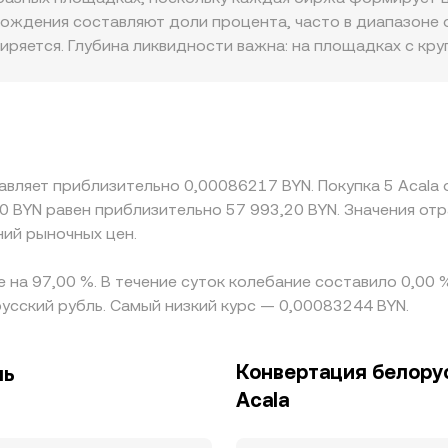
площадках и отражается в итоговом ACA/BYN conversion r
хождения составляют доли процента, часто в диапазоне 
иряется. Глубина ликвидности важна: на площадках с к
 рынках даже умеренные сделки смещают котировку. Гео
р, правилах для резидентов и способах ввода/вывода ср
мируется через базовую связку с USDT: если ACA торгуе
идности к USDT, то премия или дисконт USDT к фиатным 
ает выравнивать расхождения, но не устраняет их полн
авляет приблизительно 0,00086217 BYN. Покупка 5 Acala 
пространство для временных различий в ACA/BYN convers
50 BYN равен приблизительно 57 993,20 BYN. Значения о
ний рыночных цен.
е на 97,00 %. В течение суток колебание составило 0,00
усский рубль. Самый низкий курс — 0,00083244 BYN.
Конвертация белорус
ль
Acala