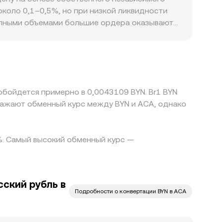
ate.
около 0,1–0,5%, но при низкой ликвидности
рупными объемами большие ордера оказывают
графические и регуляторные особенности
едств могут создавать локальные премии или
тся преимущественно в парах к USDT, а BYN
расчетам транзитивно попадает в итоговую
остью: задержки в переводах, комиссионные
обойдется примерно в 0,0043109 BYN. Br1 BYN
ion rate.
тражают обменный курс между BYN и ACA, однако
 %. Самый высокий обменный курс —
ский рубль в
Подробности о конвертации BYN в ACA