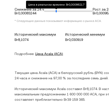
Цена в реальном времени: Br0,00086217
Снижение за 24 ч
Рост за 2
Br0,00083244
Br0,00095
* Следующие данные показывают информацию о рынке
ACA
.
Исторический максимум
Исторический минимум
Br8,1074
Br0,030919
Подробнее:
Цена
Acala
(
ACA
)
Текущая цена
Acala
(
ACA
) в
белорусский рубль
(
BYN
) с
24 часа и
снижение
на
97,00 %
за последние семь дней.
Исторический максимум
Acala
составил
Br8,1074
. В на
максимальным предложением
1 600 000 000 ACA
, при 
составляет приблизительно
Br39 159 365
.