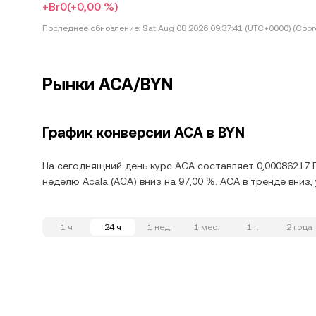
+Br0
(+0,00 %)
Последнее обновление:
Sat Aug 08 2026 09:37:41 (UTC+0000) (Coord
Рынки ACA/BYN
График конверсии ACA в BYN
На сегоднящний день курс ACA составляет 0,00086217 B
неделю Acala (ACA) вниз на 97,00 %. ACA в тренде вниз
1 ч
24 ч
1 нед.
1 мес.
1 г.
2 года