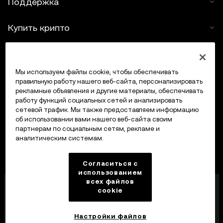
Поддержка
Купить крипто
Крипто-калькулятор
Мы используем файлы cookie, чтобы обеспечивать
Трейдинг
правильную работу нашего веб-сайта, персонализировать
рекламные объявления и другие материалы, обеспечивать
работу функций социальных сетей и анализировать
сетевой трафик. Мы также предоставляем информацию
об использовании вами нашего веб-сайта своим
партнерам по социальным сетям, рекламе и
аналитическим системам.
Согласиться с
использованием
всех файлов
Компания OKX Europe Limited, работающая под
cookie
торговой маркой OKX, получила лицензию
поставщика услуг в сфере криптоактивов от MFSA
в соответствии со статьей 28 Закона о рынках
Настройки файлов
криптоактивов (глава 647 Свода законов Мальты).