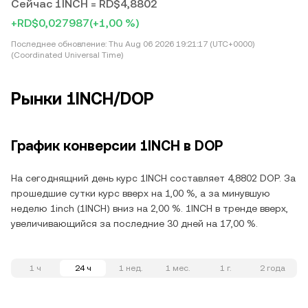
Сейчас 1INCH = RD$4,8802
+RD$0,027987
(+1,00 %)
Последнее обновление:
Thu Aug 06 2026 19:21:17 (UTC+0000)
(Coordinated Universal Time)
Рынки 1INCH/DOP
График конверсии 1INCH в DOP
На сегоднящний день курс 1INCH составляет 4,8802 DOP. За
прошедшие сутки курс вверх на 1,00 %, а за минувшую
неделю 1inch (1INCH) вниз на 2,00 %. 1INCH в тренде вверх,
увеличивающийся за последние 30 дней на 17,00 %.
1 ч
24 ч
1 нед.
1 мес.
1 г.
2 года