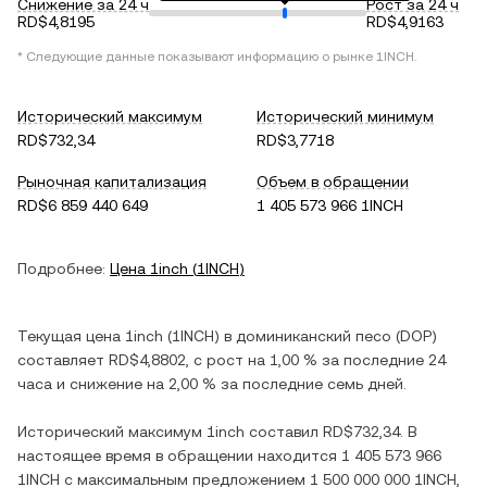
Снижение за 24 ч
Рост за 24 ч
RD$4,8195
RD$4,9163
* Следующие данные показывают информацию о рынке
1INCH
.
Исторический максимум
Исторический минимум
RD$732,34
RD$3,7718
Рыночная капитализация
Объем в обращении
RD$6 859 440 649
1 405 573 966 1INCH
Подробнее:
Цена
1inch
(
1INCH
)
Текущая цена
1inch
(
1INCH
) в
доминиканский песо
(
DOP
)
составляет
RD$4,8802
, c
рост
на
1,00 %
за последние 24
часа и
снижение
на
2,00 %
за последние семь дней.
Исторический максимум
1inch
составил
RD$732,34
. В
настоящее время в обращении находится
1 405 573 966
1INCH
с максимальным предложением
1 500 000 000 1INCH
,