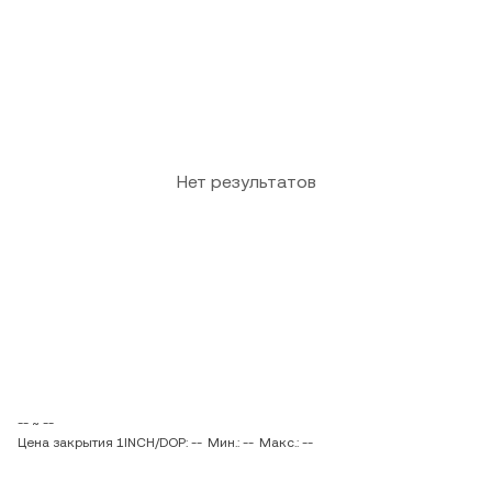
Нет результатов
-- ~ --
Цена закрытия 1INCH/DOP: --
Мин.: --
Макс.: --