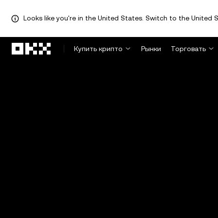
Looks like you're in the United States. Switch to the United S
Перейти к основному контенту
Купить крипто
Рынки
Торговать