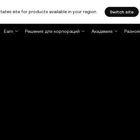
tates site for products available in your region.
Switch site
Earn
Решения для корпораций
Академия
Разное