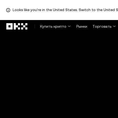
Looks like you're in the United States. Switch to the United S
Перейти к основному контенту
Купить крипто
Рынки
Торговать