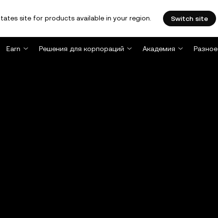
tates site for products available in your region.
Switch site
Earn
Решения для корпораций
Академия
Разное