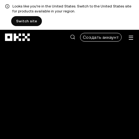
Looks like you're in the United States. Switch to the United States site
for products available in your region.
Switch site
Перейти к основному контенту
Создать аккаунт