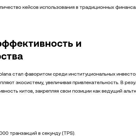
ичество кейсов использования в традиционных финанса
 эффективность и
рства
lana стал фаворитом среди институциональных инвестор
пляют экосистему, увеличивая привлекательность. В резу
вность китов, закрепляя свои позиции как ведущий альтк
00 транзакций в секунду (TPS).