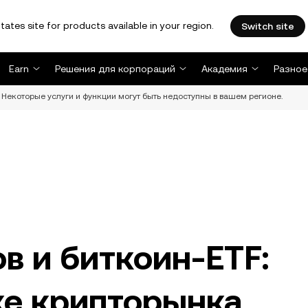
tates site for products available in your region.
Switch site
Earn
Решения для корпораций
Академия
Разное
Некоторые услуги и функции могут быть недоступны в вашем регионе.
в и биткоин-ETF:
ке крипторынка