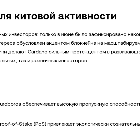
для китовой активности
пных инвесторов: только в июне было зафиксировано нак
нтереса обусловлен акцентом блокчейна на масштабируе
тики делают Cardano сильным претендентом в развивающ
льных, так и розничных инвесторов.
uroboros обеспечивает высокую пропускную способност
of-of-Stake (PoS) привлекает экологически сознательн