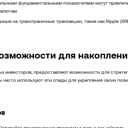
ильными фундаментальными показателями могут привлеч
валютам.
ные на трансграничные транзакции, такие как Ripple (XRP
.
возможности для накоплени
ых инвесторов, предоставляют возможности для страте
 часто используют эти спады для укрепления своих пози
ов
тдавайте предпочтение проектам с сильными кейсами