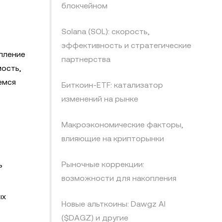
блокчейном
Solana (SOL): скорость,
эффективность и стратегические
опление
партнерства
мость,
емся
Биткоин-ETF: катализатор
изменений на рынке
Макроэкономические факторы,
влияющие на крипторынки
Рыночные коррекции:
ь
возможности для накопления
ых
Новые альткоины: Dawgz AI
($DAGZ) и другие