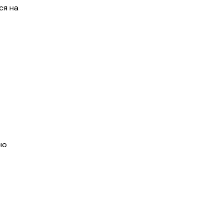
ся на
но