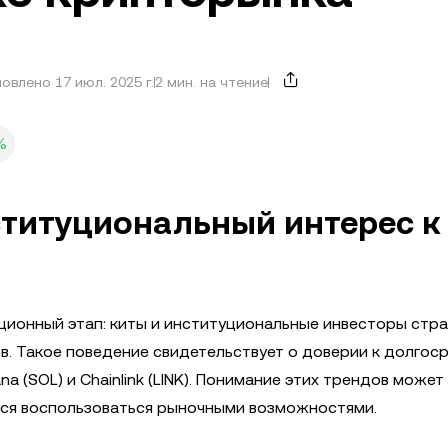
овлено 17 июл. 2025 г.
2 мин. на чтение
%
ституциональный интерес к
онный этап: киты и институциональные инвесторы стра
в. Такое поведение свидетельствует о доверии к долгос
na (SOL) и Chainlink (LINK). Понимание этих трендов может
ся воспользоваться рыночными возможностями.