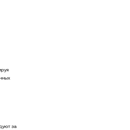
ируя
онных
дуют за