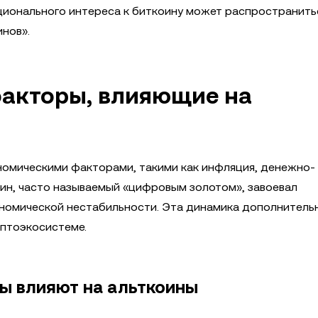
ционального интереса к биткоину может распространить
инов».
акторы, влияющие на
номическими факторами, такими как инфляция, денежно-
оин, часто называемый «цифровым золотом», завоевал
ономической нестабильности. Эта динамика дополнитель
иптоэкосистеме.
ы влияют на альткоины