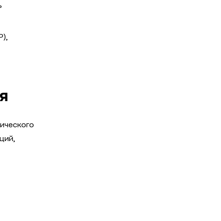
ь
),
я
гического
ций,