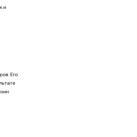
х и
ов. Его
льтате
оин.