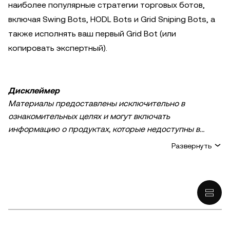
наиболее популярные стратегии торговых ботов,
включая Swing Bots, HODL Bots и Grid Sniping Bots, а
также исполнять ваш первый Grid Bot (или
копировать экспертный).
Дисклеймер
Материалы предоставлены исключительно в
ознакомительных целях и могут включать
информацию о продуктах, которые недоступны в
вашем регионе. Они не являются инвестиционным
Развернуть
советом или рекомендацией, предложением или
приглашением к покупке, продаже или удержанию
криптовалюты / цифровых активов, советом в
финансовой, бухгалтерской, юридической или
налоговой сфере. Криптовалютные и цифровые
активы, в том числе стейблкоины, сопряжены с