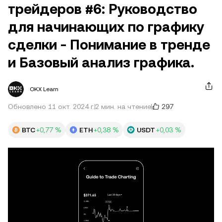
трейдеров #6: Руководство
для начинающих по графику
сделки - Понимание в тренде
и Базовый анализ графика.
OKX Learn
297
Обновлено 11 окт. 2024 г.
2 мин. на чтение
BTC
+0,77 %
ETH
+0,38 %
USDT
+0,03 %