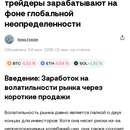
трейдеры зарабатывают на
фоне глобальной
неопределенности
News Feeder
Обновлено 24 июн. 2025 г.
2 мин. на чтение
BTC
-0,33 %
ETH
-0,54 %
SOL
+1,63 %
Введение: Заработок на
волатильности рынка через
короткие продажи
Волатильность рынка давно является палкой о двух
концах для инвесторов. Хотя она несет риски из-за
непредсказуемых колебаний цен, она также создает