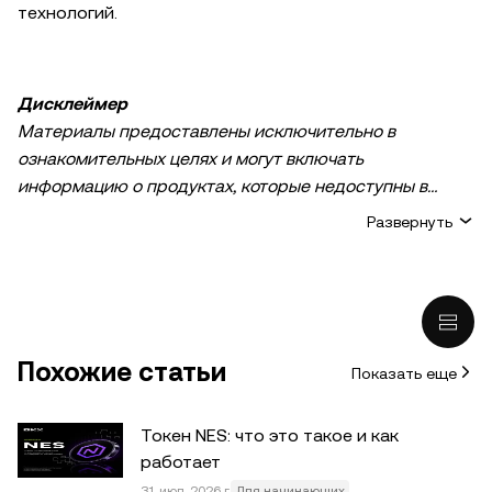
технологий.
Дисклеймер
Материалы предоставлены исключительно в
ознакомительных целях и могут включать
информацию о продуктах, которые недоступны в
вашем регионе. Они не являются инвестиционным
Развернуть
советом или рекомендацией, предложением или
приглашением к покупке, продаже или удержанию
криптовалюты / цифровых активов, советом в
финансовой, бухгалтерской, юридической или
налоговой сфере. Криптовалютные и цифровые
Похожие статьи
Показать еще
активы, в том числе стейблкоины, сопряжены с
высокими рисками и подвержены сильным ценовым
колебаниям. Тщательно оцените финансовое
Токен NES: что это такое и как
состояние и определите, подходит ли вам торговля и
работает
удерживание цифровых активов. По вопросам,
31 июл. 2026 г.
Для начинающих