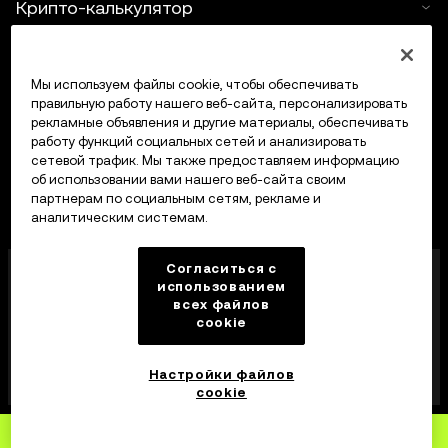
Крипто-калькулятор
Трейдинг
Мы используем файлы cookie, чтобы обеспечивать
правильную работу нашего веб-сайта, персонализировать
рекламные объявления и другие материалы, обеспечивать
работу функций социальных сетей и анализировать
сетевой трафик. Мы также предоставляем информацию
об использовании вами нашего веб-сайта своим
партнерам по социальным сетям, рекламе и
аналитическим системам.
OKX Middle East Fintech FZE лицензирована
Согласиться с
Управлением по регулированию виртуальных
использованием
всех файлов
активов Дубая (VARA) под номером VASP
cookie
VL/23/12/003 на предоставление услуг в сфере
виртуальных активов: обмена, кредитования,
управления, инвестирования и брокерско-
Настройки файлов
дилерских услуг. One Central, Дубай, ОАЭ
cookie
Зарегистрируйтесь
на OKX