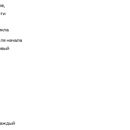
ов,
эти
икла.
для начала
рвый
 каждый