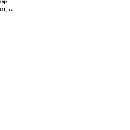
дер
DT, то