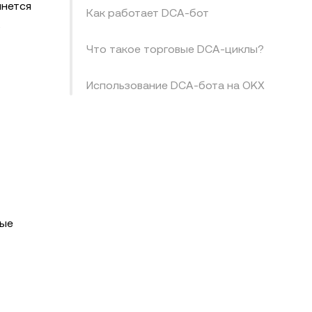
инется
Как работает DCA-бот
ь
Что такое торговые DCA-циклы?
Использование DCA-бота на OKX
ные