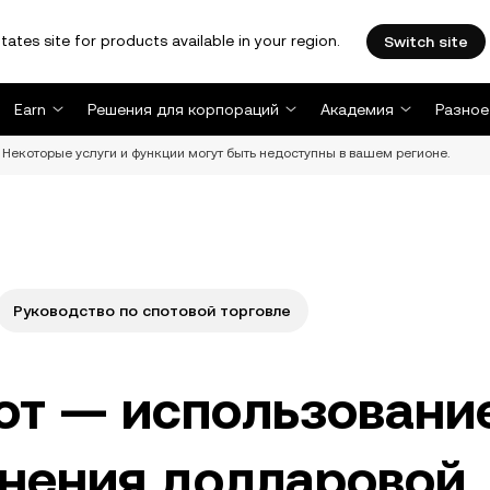
tates site for products available in your region.
Switch site
Earn
Решения для корпораций
Академия
Разное
Некоторые услуги и функции могут быть недоступны в вашем регионе.
Руководство по спотовой торговле
от — использовани
днения долларовой