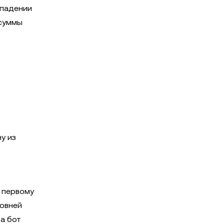
 падении
 суммы
у из
ю первому
ровней
а бот