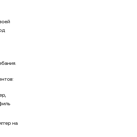
воей
иод
ебания.
ентов:
ер,
филь
ггер на