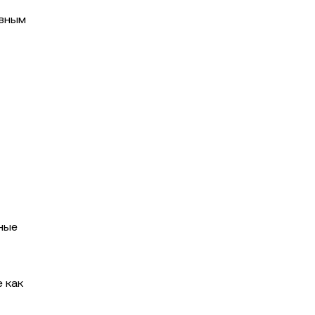
ивным
ные
 как