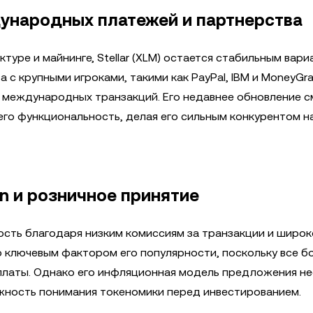
ждународных платежей и партнерства
туре и майнинге, Stellar (XLM) остается стабильным вар
 крупными игроками, такими как PayPal, IBM и MoneyGram
 международных транзакций. Его недавнее обновление с
его функциональность, делая его сильным конкурентом н
n и розничное принятие
сть благодаря низким комиссиям за транзакции и широк
о ключевым фактором его популярности, поскольку все б
платы. Однако его инфляционная модель предложения не
жность понимания токеномики перед инвестированием.