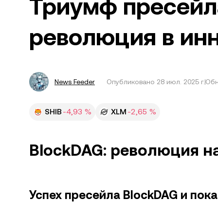
Триумф пресейл
революция в ин
News Feeder
Опубликовано
28 июл. 2025 г.
Обн
SHIB
-4,93 %
XLM
-2,65 %
BlockDAG: революция н
Успех пресейла BlockDAG и пока