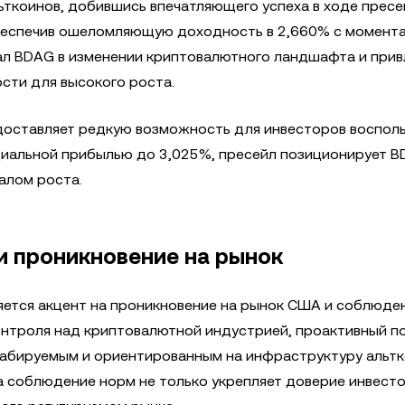
ьткоинов, добившись впечатляющего успеха в ходе пресе
беспечив ошеломляющую доходность в 2,660% с момента
ал BDAG в изменении криптовалютного ландшафта и прив
сти для высокого роста.
едоставляет редкую возможность для инвесторов воспол
циальной прибылью до 3,025%, пресейл позиционирует B
алом роста.
и проникновение на рынок
яется акцент на проникновение на рынок США и соблюде
контроля над криптовалютной индустрией, проактивный 
абируемым и ориентированным на инфраструктуру альтк
 соблюдение норм не только укрепляет доверие инвесто