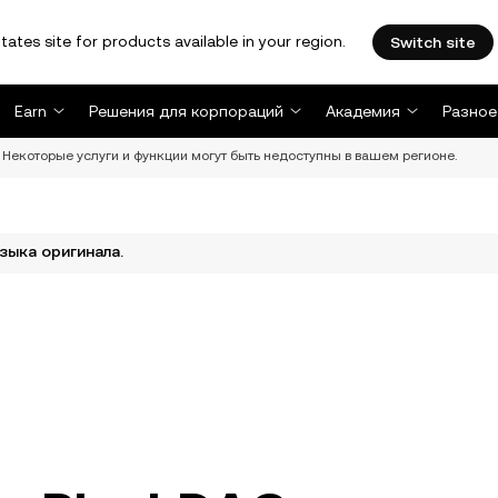
tates site for products available in your region.
Switch site
Earn
Решения для корпораций
Академия
Разное
Некоторые услуги и функции могут быть недоступны в вашем регионе.
зыка оригинала.