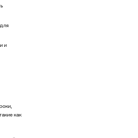
ть
 для
и и
роки,
такие как