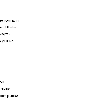
иантом для
, Stellar
март-
а рынке
ой
ольше
сет риски