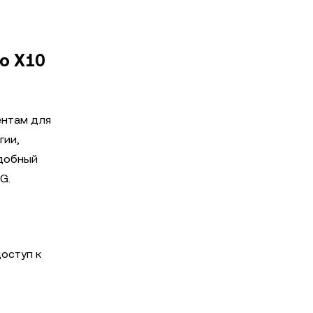
о X10
ентам для
гии,
удобный
G.
оступ к