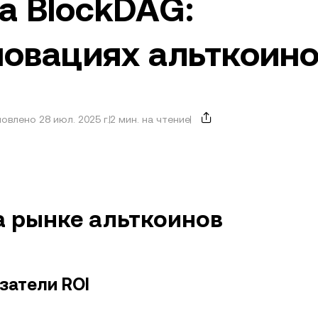
а BlockDAG:
новациях альткоин
овлено 28 июл. 2025 г.
2 мин. на чтение
а рынке альткоинов
затели ROI