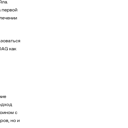
йла.
 первой
лечении
ьзоваться
DAG как
ние
подход
оином с
ров, но и