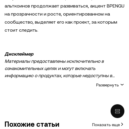
альткоинов продолжает развиваться, акцент BPENGU
на прозрачности и росте, ориентированном на
сообщество, выделяет его как проект, за которым
стоит следить.
Дисклеймер
Материалы предоставлены исключительно в
ознакомительных целях и могут включать
информацию о продуктах, которые недоступны в
вашем регионе. Они не являются инвестиционным
Развернуть
советом или рекомендацией, предложением или
приглашением к покупке, продаже или удержанию
криптовалюты / цифровых активов, советом в
финансовой, бухгалтерской, юридической или
налоговой сфере. Криптовалютные и цифровые
Похожие статьи
Показать еще
активы, в том числе стейблкоины, сопряжены с