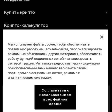
Купить крипто
Крипто-калькулятор
Трейдинг
Мы используем файлы cookie, чтобы обеспечивать
правильную работу нашего веб-сайта, персонализировать
рекламные объявления и другие материалы, обеспечивать
работу функций социальных сетей и анализировать
сетевой трафик. Мы также предоставляем информацию
об использовании вами нашего веб-сайта своим
партнерам по социальным сетям, рекламе и
аналитическим системам.
OKX Middle East Fintech FZE лицензирована
Согласиться с
Управлением по регулированию виртуальных
использованием
всех файлов
активов Дубая (VARA) под номером VASP
cookie
VL/23/12/003 на предоставление услуг в сфере
виртуальных активов: обмена, кредитования,