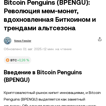
Bitcoin Penguins (BPENGU):
Революция мем-монет,
вдохновленная Биткоином и
трендами альтсезона
News Feeder
Обновлено 01 авг. 2025 г.
2 мин. на чтение
BTC
+0,26 %
Введение в Bitcoin Penguins
(BPENGU)
Криптовалютный рынок кипит инновациями, и Bitcoin
Penguins (BPENGU) выделяется как заметный
альткоин. Объединяя вирусную привлекательность