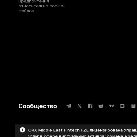
Предпочтения
относительно сookie-
файлов
Сообщество
OKX Middle East Fintech FZE лицензирована Упра
услуг в сфере виртуальных активов: обмена, кред