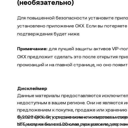
(необязательно)
Для повышенной безопасности установите прилож
установлено приложение OKX. Если вы потеряете 
подтверждения будет ниже.
Примечание:
для лучшей защиты активов VIP-пол
OKX предложит сделать это после открытия прил
промоакций и на главной странице, но оно появит
Дисклеймер
Данные материалы предоставляются исключительн
недоступным в вашем регионе. Они не являются 
предложением к покупке, продаже или хранению
бухгалтерским, юридическим или налоговым сове
© 2026 OKX. Эту статью можно копировать или р
NFT, сопряжены с высокими рисками и подверже
объемом не более 100 слов, при условии, что та