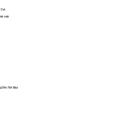
ти.
ее не
шли ли вы