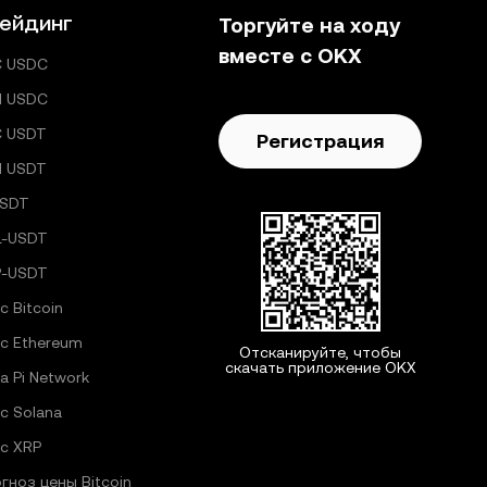
ейдинг
Торгуйте на ходу
вместе с OKX
C USDC
H USDC
C USDT
Регистрация
H USDT
USDT
L-USDT
P-USDT
с Bitcoin
с Ethereum
Отсканируйте, чтобы
скачать приложение OKX
а Pi Network
с Solana
с XRP
гноз цены Bitcoin