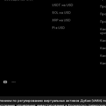
USDT на USD
Про
SOL на USD
Про
XRP на USD
Про
PI в USD
Как
кри
Как
Как
Как
Как
влением по регулированию виртуальных активов Дубая (VARA) 
итования, управления, инвестирования и брокерско-дилерских у