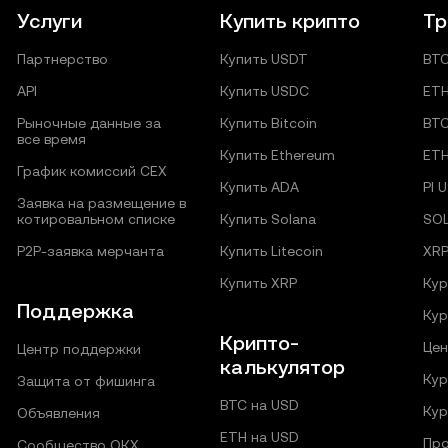
Услуги
Купить крипто
Тр
Партнерство
Купить USDT
BT
API
Купить USDC
ET
Рыночные данные за
Купить Bitcoin
BT
все время
Купить Ethereum
ET
График комиссий CEX
Купить ADA
PI 
Заявка на размещение в
котировальном списке
Купить Solana
SO
P2P‑заявка мерчанта
Купить Litecoin
XR
Купить XRP
Кур
Поддержка
Кур
Крипто-
Цен
Центр поддержки
калькулятор
Кур
Защита от фишинга
BTC на USD
Кур
Объявления
ETH на USD
Про
Сообщество ОКХ