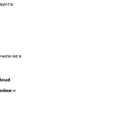
каунта
чили ее в
loud
.
ойки
и