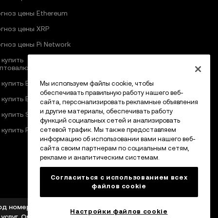
гноз цены Ethereum
гноз цены XRP
гноз цены Pi Network
 купить
птовалюту
 купить Bitcoin
Мы используем файлы cookie, чтобы
обеспечивать правильную работу нашего веб-
 купить Ethereum
сайта, персонализировать рекламные объявления
и другие материалы, обеспечивать работу
 купить Solana
функций социальных сетей и анализировать
 купить Pi Network
сетевой трафик. Мы также предоставляем
информацию об использовании вами нашего веб-
сайта своим партнерам по социальным сетям,
рекламе и аналитическим системам.
Согласиться с использованием всех
файлов cookie
под номером VASP VL/23/12/003 на предоставление
Настройки файлов cookie
слуг. One Central, Дубай, ОАЭ