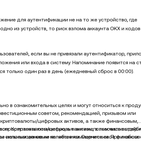
ение для аутентификации не на то же устройство, где
одно из устройств, то риск взлома аккаунта OKX и кодов
ьзователей, если вы не привязали аутентификатор, при
ожения или входа в систему. Напоминание появится на с
ся только один раз в день (ежедневный сброс в 00:00).
о в ознакомительных целях и могут относиться к проду
инвестиционным советом, рекомендацией, призывом или
 криптовалюты/цифровых активов, а также финансовым,
том. Криптовалюты/цифровые активы, в том числе стейб
аспространять полностью, а также использовать выдерж
ны сильным ценовым колебаниям. Оцените свое финансов
кое использование не является коммерческим. При любом