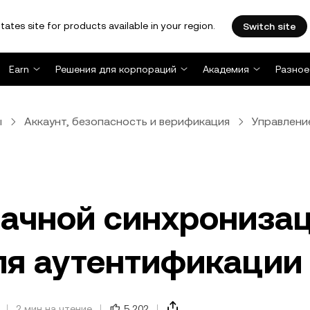
tates site for products available in your region.
Switch site
Earn
Решения для корпораций
Академия
Разное
ы
Аккаунт, безопасность и верификация
Управлени
ачной синхрониза
ля аутентификации
2 мин на чтение
5 202