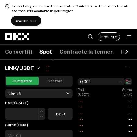
Looks like you're in the United States. Switch to the United States site
for products available in your region.
Switch site
Săriți la conținutul principal
Înscriere
Convertiți
Spot
Contracte la termen
Roboț
--
LINK/USDT
--
Cumpărare
Vânzare
0,001
Preț
Sumă
Limită
(USDT)
(LINK)
Preț
(USDT)
Preț
BBO
Sumă
(LINK)