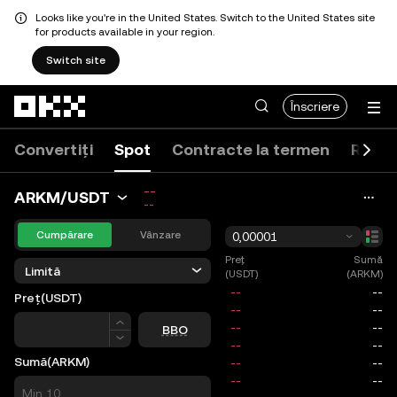
Looks like you're in the United States. Switch to the United States site
for products available in your region.
Switch site
Săriți la conținutul principal
Înscriere
Convertiți
Spot
Contracte la termen
Roboț
--
ARKM/USDT
--
Cumpărare
Vânzare
0,00001
Preț
Sumă
Limită
(USDT)
(ARKM)
Preț
(USDT)
Preț
BBO
Sumă
(ARKM)