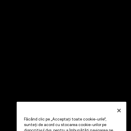
Făcând clic pe „Acceptați toate cookie-urile”,
sunteți de acord cu stocarea cookie-urilor pe
dispozitivul dvs. pentru a îmbunătăți navigarea pe