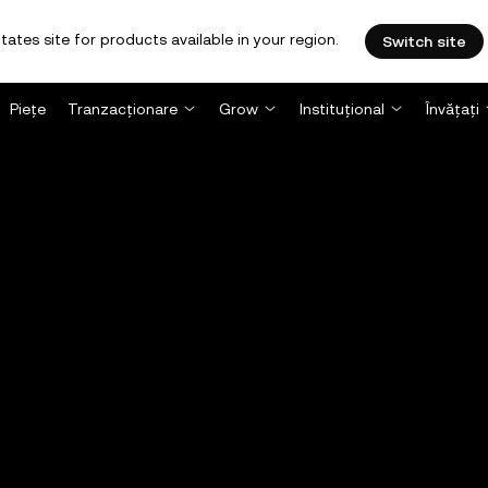
tates site for products available in your region.
Switch site
Piețe
Tranzacționare
Grow
Instituțional
Învățați