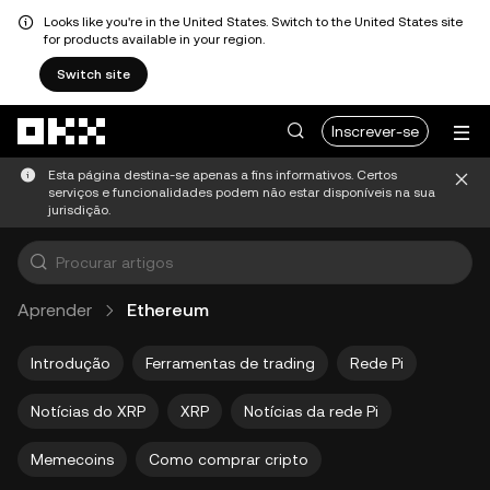
Looks like you're in the United States. Switch to the United States site
for products available in your region.
Switch site
Avançar para conteúdo principal
Inscrever-se
Esta página destina-se apenas a fins informativos. Certos
serviços e funcionalidades podem não estar disponíveis na sua
jurisdição.
Aprender
Ethereum
Introdução
Ferramentas de trading
Rede Pi
Notícias do XRP
XRP
Notícias da rede Pi
Memecoins
Como comprar cripto