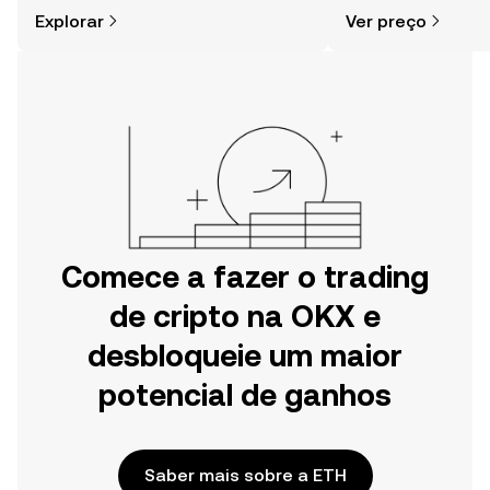
cripto é mais simples do que pensas.
da comunidade, not
Explorar
Ver preço
Começa a tua viagem na aplicação
mais.
móvel da OKX ou aqui mesmo na
Web.
Comece a fazer o trading
de cripto na OKX e
desbloqueie um maior
potencial de ganhos
Saber mais sobre a ETH