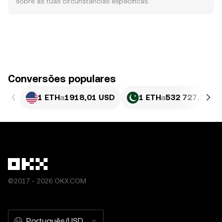
sobre as tuas circunstâncias específicas.
Conversões populares
1 ETH
a
1918,01 USD
1 ETH
a
532 727,28 P
©2017 - 2026 OKX.COM
Português/USD