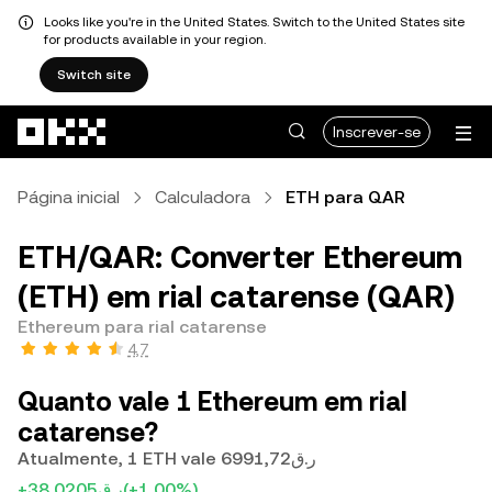
Looks like you're in the United States. Switch to the United States site
for products available in your region.
Switch site
Avançar para conteúdo principal
Inscrever-se
Página inicial
Calculadora
ETH para QAR
ETH/QAR: Converter Ethereum
(ETH) em rial catarense (QAR)
Ethereum para rial catarense
4,7
Quanto vale 1 Ethereum em rial
catarense?
Atualmente, 1 ETH vale ر.ق6991,72
+ر.ق38,0205
(+1,00%)