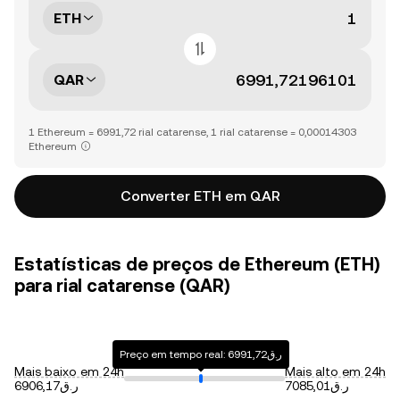
ETH
QAR
1 Ethereum = 6991,72 rial catarense, 1 rial catarense = 0,00014303
Ethereum
Converter ETH em QAR
Estatísticas de preços de Ethereum (ETH)
para rial catarense (QAR)
Preço em tempo real: ر.ق6991,72
Mais baixo em 24h
Mais alto em 24h
ر.ق7085,01
ر.ق6906,17