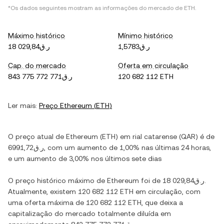
*Os dados seguintes mostram as informações do mercado de
ETH
.
Máximo histórico
Mínimo histórico
ر.ق1,5783
ر.ق18 029,84
Cap. do mercado
Oferta em circulação
ر.ق843 775 772 771
120 682 112 ETH
Ler mais:
Preço
Ethereum
(
ETH
)
O preço atual de
Ethereum
(
ETH
) em
rial catarense
(
QAR
) é de
ر.ق6991,72
, com
um aumento
de
1,00%
nas últimas 24 horas,
e
um aumento
de
3,00%
nos últimos sete dias
O preço histórico máximo de
Ethereum
foi de
ر.ق18 029,84
.
Atualmente, existem
120 682 112 ETH
em circulação, com
uma oferta máxima de
120 682 112 ETH
, que deixa a
capitalização do mercado totalmente diluída em