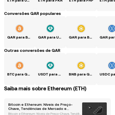
ETH para USD
ETH para PKR
ETH para PHP
Conversões QAR populares
QAR para BTC
QAR para USDT
QAR para BNB
Outras conversões de QAR
BTC para QAR
USDT para QAR
BNB para QAR
Saiba mais sobre Ethereum (ETH)
Bitcoin e Ethereum: Níveis de Preço-
Chave, Tendências de Mercado e
Perspectivas para Outubro
Bitcoin e Ethereum: Níveis de Preço-Chave, Tendên