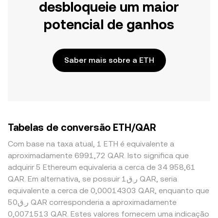
desbloqueie um maior
potencial de ganhos
Saber mais sobre a ETH
Tabelas de conversão ETH/QAR
Com base na taxa atual, 1 ETH é equivalente a
aproximadamente 6991,72 QAR. Isto significa que
adquirir 5 Ethereum equivaleria a cerca de 34 958,61
QAR. Em alternativa, se possuir ر.ق1 QAR, seria
equivalente a cerca de 0,00014303 QAR, enquanto que
ر.ق50 QAR corresponderia a aproximadamente
0,0071513 QAR. Estes valores fornecem uma indicação