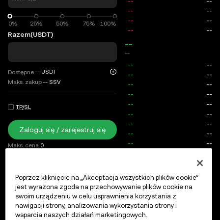
0%
0%
25%
50%
75%
100%
Razem
(USDT)
--
--
--
USDT
Dostępne
Maks. zakup
--
SSV
TP/SL
Zaloguj się / zarejestruj się
Maks. cena
0
Opłaty
Poprzez kliknięcie na „Akceptacja wszystkich plików cookie”
Otwarte zlecenia
Historia zleceń
Otwarte pozycje
Hist
jest wyrażona zgoda na przechowywanie plików cookie na
swoim urządzeniu w celu usprawnienia korzystania z
nawigacji strony, analizowania wykorzystania strony i
wsparcia naszych działań marketingowych.