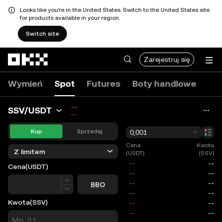
Looks like you're in the United States. Switch to the United States site
for products available in your region.
Switch site
Przejdź do głównej treści
Zarejestruj się
Wymień
Spot
Futures
Boty handlowe
--
SSV/USDT
--
Kup
Sprzedaj
0,001
Cena
Kwota
Z limitem
(USDT)
(SSV)
Cena
(USDT)
Cena
BBO
Kwota
(SSV)