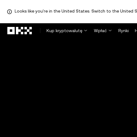
Looks like you're in the United States. Switch to the United S
Przejdź do głównej treści
Kup kryptowalutę
Wpłać
Rynki