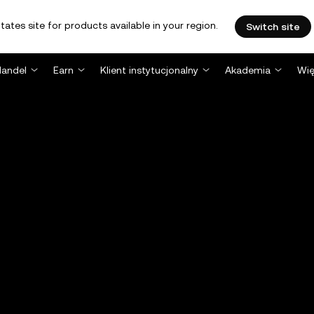
tates site for products available in your region.
Switch site
Handel
Earn
Klient instytucjonalny
Akademia
Wię