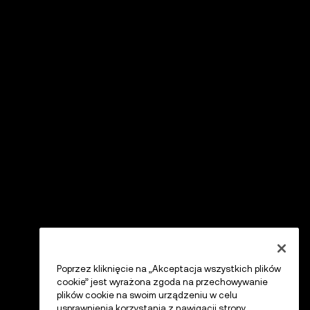
Poprzez kliknięcie na „Akceptacja wszystkich plików
cookie” jest wyrażona zgoda na przechowywanie
plików cookie na swoim urządzeniu w celu
usprawnienia korzystania z nawigacji strony,