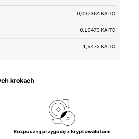
0,097364 KAITO
0,19473 KAITO
1,9473 KAITO
tych krokach
Rozpocznij przygodę z kryptowalutami