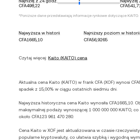
Najniżej z 24 godz.
Najwyżej 
CFA498,22
CFA541,7
*Poniższe dane przedstawiają informacje rynkowe dotyczące
KAITO
.
Najwyższa w historii
Najniższy poziom w historii
CFA1665,10
CFA56,9265
Czytaj więcej:
Kaito
(
KAITO
) cena
Aktualna cena
Kaito
(
KAITO
) w
frank CFA
(
XOF
) wynosi
CFA
spadek
z
15,00%
w ciągu ostatnich siedmiu dni.
Najwyższa historyczna cena
Kaito
wynosiła
CFA1665,10
. O
maksymalnej podaży wynoszącej
1 000 000 000 KAITO
, co
około
CFA123 961 470 280
.
Cena
Kaito
w
XOF
jest aktualizowana w czasie rzeczywist
popularne kryptowaluty, co ułatwia szybką i wygodną wy