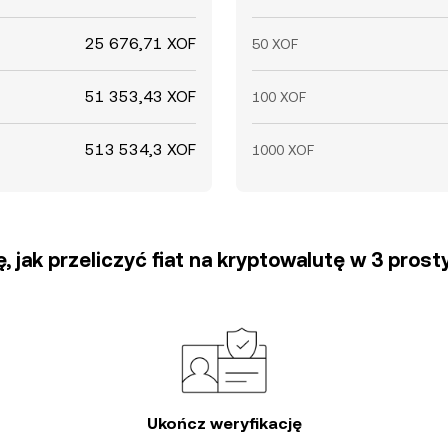
25 676,71 XOF
50 XOF
51 353,43 XOF
100 XOF
513 534,3 XOF
1000 XOF
, jak przeliczyć fiat na kryptowalutę w 3 pros
Ukończ weryfikację