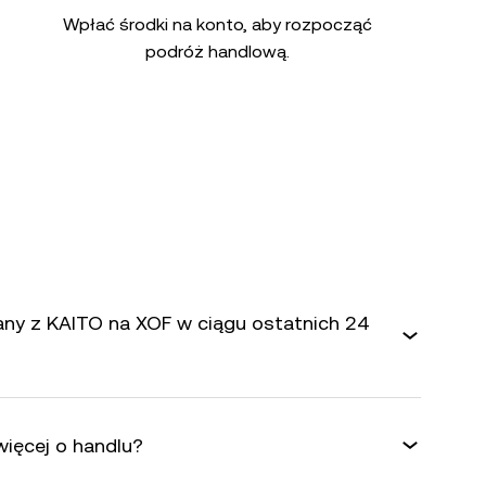
Wpłać środki na konto, aby rozpocząć
podróż handlową.
iany z KAITO na XOF w ciągu ostatnich 24
ięcej o handlu?