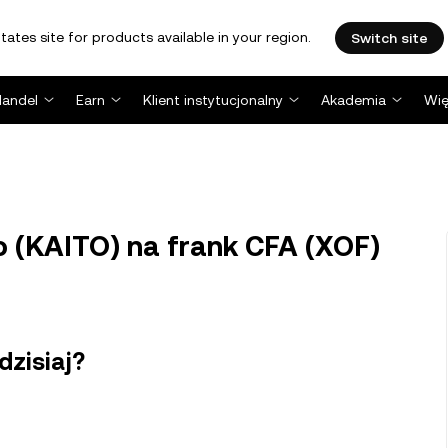
tates site for products available in your region.
Switch site
Handel
Earn
Klient instytucjonalny
Akademia
Wię
o (KAITO) na frank CFA (XOF)
dzisiaj?