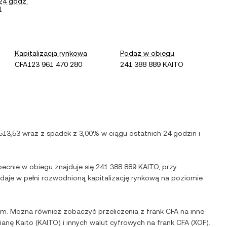
24 godz.
1
Kapitalizacja rynkowa
Podaż w obiegu
CFA123 961 470 280
241 388 889 KAITO
513,53
wraz z
spadek
z
3,00%
w ciągu ostatnich 24 godzin i
becnie w obiegu znajduje się
241 388 889 KAITO
, przy
 daje w pełni rozwodnioną kapitalizację rynkową na poziomie
ym. Można również zobaczyć przeliczenia z
frank CFA
na inne
mianę
Kaito
(
KAITO
) i innych walut cyfrowych na
frank CFA
(
XOF
).