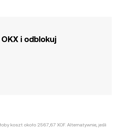
 OKX i odblokuj
oby koszt około 2567,67 XOF. Alternatywnie, jeśli