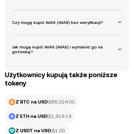
Czy mogę kupić AVAX (AVAX) bez weryfikacji?
Jak mogę kupić AVAX (AVAX) i wymienić go na
gotówkę?
Użytkownicy kupują także poniższe
tokeny
Z BTC na USD
|
$
65,024.00
Z ETH na USD
|
$
1,919.19
Z USDT na USD
|
$
1.00