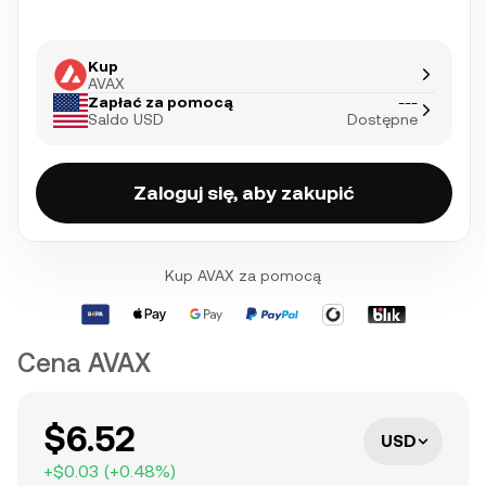
Kup
AVAX
Zapłać za pomocą
---
Saldo USD
Dostępne
Zaloguj się, aby zakupić
Kup AVAX za pomocą
Cena AVAX
$6.52
USD
+
$0.03
(
+
0.48
%)