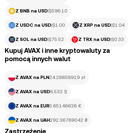
Z BNB na USD
|
$
596.10
Z USDC na USD
|
$
1.00
Z XRP na USD
|
$
1.04
Z SOL na USD
|
$
75.52
Z TRX na USD
|
$
0.33
Kupuj AVAX i inne kryptowaluty za
pomocą innych walut
Z AVAX na PLN
24.28858919 zł
Z AVAX na USD
6.532 $
Z AVAX na EUR
5.65148638 €
Z AVAX na UAH
292.36769042 ₴
Zastrzeżenie