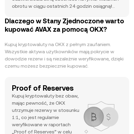
obrotu w ciągu ostatnich 24 godzin osiągnął
$2.01M, co wskazuje na aktywne uczestnictwo.
Dlaczego w Stany Zjednoczone warto
Najbliższa cena w historii $147.04 służy jako
punkt odniesienia dla obecnych ruchów
kupować AVAX za pomocą OKX?
cenowych i potencjalnych wzrostów. Połączenie
wysokiej kapitalizacji rynkowej, znacznego
Kupuj kryptowaluty na OKX z pełnym zaufaniem.
dziennego wolumenu i rekordowego poziomu
Wszystkie aktywa użytkowników mają pokrycie w
ATH sugeruje, że jest to główne aktywo cieszące
dowodzie rezerw i są niezależnie weryfikowane, dzięki
się dużym zainteresowaniem traderów i wysoką
czemu możesz bezpiecznie kupować.
płynnością.
Proof of Reserves
Kupuj kryptowaluty bez obaw,
mając pewność, że OKX
utrzymuje rezerwy w stosunku
1:1, co jest regularnie
weryfikowane w raportach
„Proof of Reserves” w celu