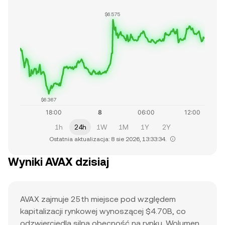
$6.575
$6.367
1h
24h
1W
1M
1Y
2Y
Ostatnia aktualizacja: 8 sie 2026, 13:33:34.
Wyniki AVAX dzisiaj
AVAX zajmuje 25th miejsce pod względem
kapitalizacji rynkowej wynoszącej $4.70B, co
odzwierciedla silną obecność na rynku. Wolumen