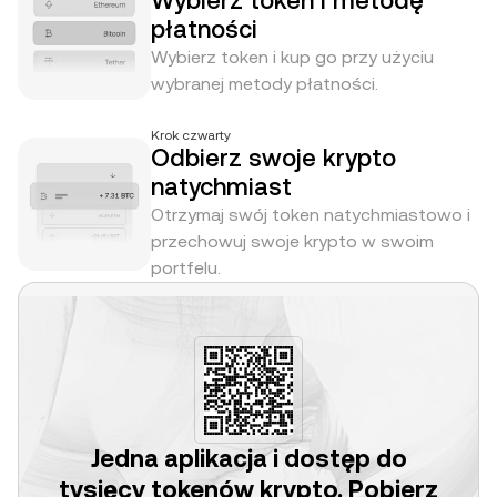
Wybierz token i metodę
płatności
Wybierz token i kup go przy użyciu
wybranej metody płatności.
Krok czwarty
Odbierz swoje krypto
natychmiast
Otrzymaj swój token natychmiastowo i
przechowuj swoje krypto w swoim
portfelu.
Jedna aplikacja i dostęp do
tysięcy tokenów krypto. Pobierz