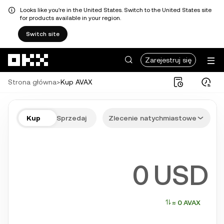
Looks like you're in the United States. Switch to the United States site
for products available in your region.
Switch site
Przejdź do głównej treści
Zarejestruj się
Strona główna
>
Kup AVAX
Kup AVAX w kilku krokach
Kup
Sprzedaj
Zlecenie natychmiastowe
Użyj popularnych i bezpiecznych metod płatności takich jak BLIK i 
USD
≈ 0 AVAX