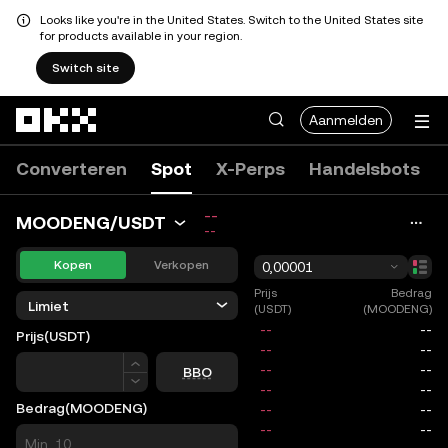
Looks like you're in the United States. Switch to the United States site
for products available in your region.
Switch site
Overslaan naar hoofdinhoud
Aanmelden
Converteren
Spot
X-Perps
Handelsbots
--
MOODENG/USDT
--
Kopen
Verkopen
0,00001
Prijs
Bedrag
Limiet
(USDT)
(MOODENG)
Prijs
(USDT)
Prijs
BBO
Bedrag
(MOODENG)