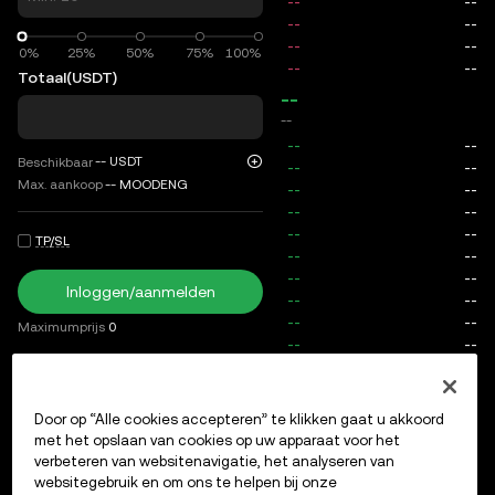
0%
0%
25%
50%
75%
100%
Totaal
(USDT)
--
--
--
USDT
Beschikbaar
Max. aankoop
--
MOODENG
TP/SL
Inloggen/aanmelden
Maximumprijs
0
Kosten
Door op “Alle cookies accepteren” te klikken gaat u akkoord
Openstaande orders
Ordergeschiedenis
Openstaande po
met het opslaan van cookies op uw apparaat voor het
verbeteren van websitenavigatie, het analyseren van
websitegebruik en om ons te helpen bij onze