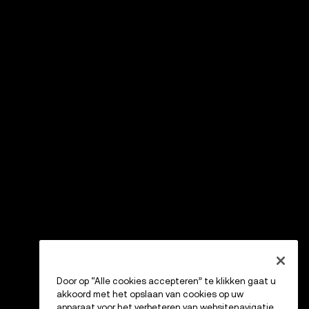
Door op “Alle cookies accepteren” te klikken gaat u
akkoord met het opslaan van cookies op uw
apparaat voor het verbeteren van websitenavigatie,