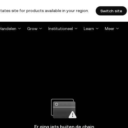
tates site for products available in your region.
Switch site
Handelen
Grow
Institutioneel
Learn
Meer
Er ging iets buiten de chain