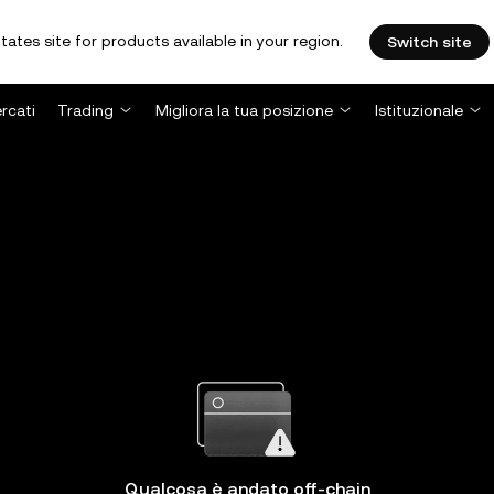
tates site for products available in your region.
Switch site
rcati
Trading
Migliora la tua posizione
Istituzionale
Qualcosa è andato off-chain