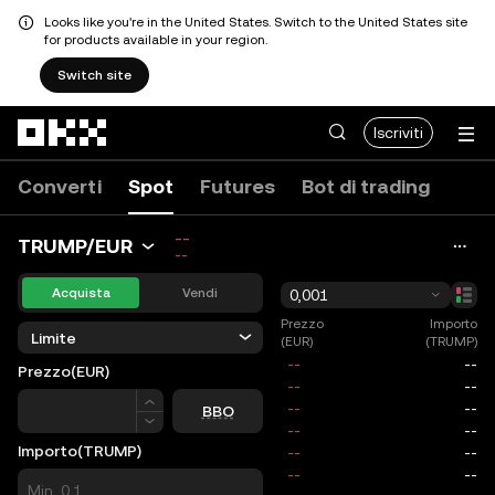
Looks like you're in the United States. Switch to the United States site
for products available in your region.
Switch site
Passa al contenuto principale
Iscriviti
Converti
Spot
Futures
Bot di trading
--
TRUMP/EUR
--
Acquista
Vendi
0,001
Prezzo
Importo
Limite
(EUR)
(TRUMP)
Prezzo
(EUR)
Prezzo
BBO
Importo
(TRUMP)