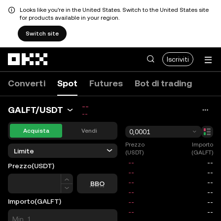
Looks like you're in the United States. Switch to the United States site
for products available in your region.
Switch site
Passa al contenuto principale
Iscriviti
Converti
Spot
Futures
Bot di trading
--
GALFT/USDT
--
Acquista
Vendi
0,0001
Prezzo
Importo
Limite
(USDT)
(GALFT)
Prezzo
(USDT)
Prezzo
BBO
Importo
(GALFT)