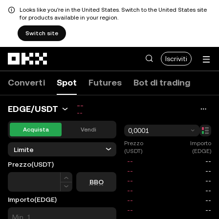
Looks like you're in the United States. Switch to the United States site
for products available in your region.
Switch site
Passa al contenuto principale
Iscriviti
Converti
Spot
Futures
Bot di trading
--
EDGE/USDT
--
Acquista
Vendi
0,0001
Prezzo
Importo
Limite
(USDT)
(EDGE)
Prezzo
(USDT)
Prezzo
BBO
Importo
(EDGE)