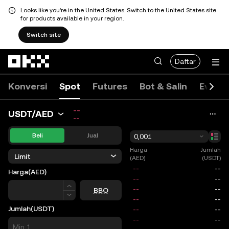
Looks like you're in the United States. Switch to the United States site
for products available in your region.
Switch site
Lewati ke konten utama
Daftar
Konversi
Spot
Futures
Bot & Salin
Event 
--
USDT/AED
--
Beli
Jual
0,001
Harga
Jumlah
Limit
(AED)
(USDT)
Harga
(AED)
Harga
BBO
Jumlah
(USDT)