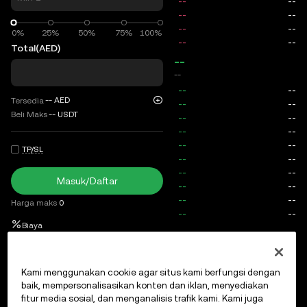
0%
0%
25%
50%
75%
100%
Total
(AED)
--
--
--
AED
Tersedia
Beli Maks
--
USDT
TP/SL
Masuk/Daftar
Harga maks
0
Biaya
Order Terbuka
Riwayat Order
Posisi terbuka
Riwayat po
Kami menggunakan cookie agar situs kami berfungsi dengan
baik, mempersonalisasikan konten dan iklan, menyediakan
fitur media sosial, dan menganalisis trafik kami. Kami juga