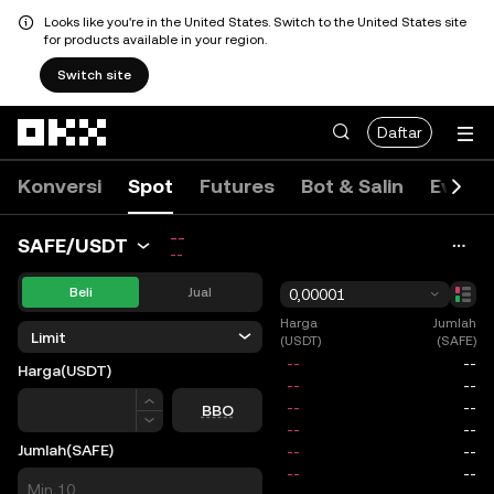
Looks like you're in the United States. Switch to the United States site
for products available in your region.
Switch site
Lewati ke konten utama
Daftar
Konversi
Spot
Futures
Bot & Salin
Event 
--
SAFE/USDT
--
Beli
Jual
0,00001
Harga
Jumlah
Limit
(USDT)
(SAFE)
Harga
(USDT)
Harga
BBO
Jumlah
(SAFE)