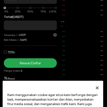
0%
0%
25%
50%
75%
100%
Total
(USDT)
--
--
--
USDT
Tersedia
Beli Maks
--
SAFE
TP/SL
Masuk/Daftar
Harga maks
0
Biaya
Order Terbuka
Riwayat Order
Posisi terbuka
Riwayat po
Kami menggunakan cookie agar situs kami berfungsi dengan
baik, mempersonalisasikan konten dan iklan, menyediakan
fitur media sosial, dan menganalisis trafik kami. Kami juga