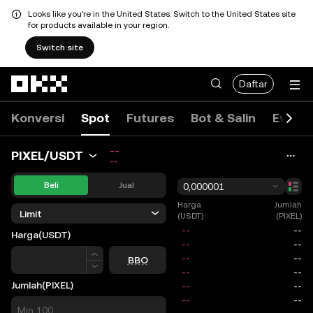
Looks like you're in the United States. Switch to the United States site
for products available in your region.
Switch site
Lewati ke konten utama
Daftar
Konversi
Spot
Futures
Bot & Salin
Event 
--
PIXEL/USDT
--
Beli
Jual
0,000001
Harga
Jumlah
Limit
(USDT)
(PIXEL)
Harga
(USDT)
Harga
BBO
Jumlah
(PIXEL)