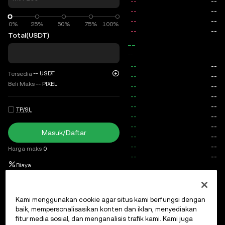
0%
0%
25%
50%
75%
100%
Total
(USDT)
--
--
--
USDT
Tersedia
Beli Maks
--
PIXEL
TP/SL
Masuk/Daftar
Harga maks
0
Biaya
Order Terbuka
Riwayat Order
Posisi terbuka
Riwayat po
Kami menggunakan cookie agar situs kami berfungsi dengan
baik, mempersonalisasikan konten dan iklan, menyediakan
fitur media sosial, dan menganalisis trafik kami. Kami juga