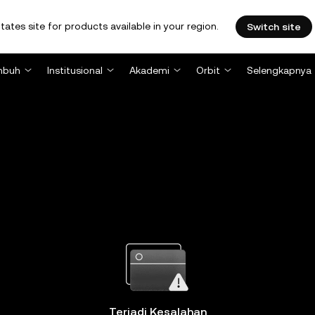
tates site for products available in your region.
Switch site
mbuh
Institusional
Akademi
Orbit
Selengkapnya
Terjadi Kesalahan