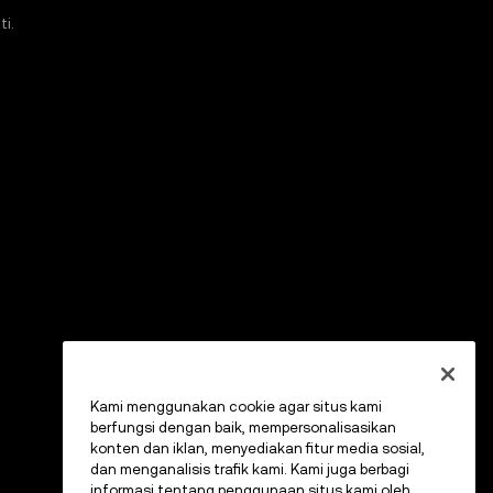
i.
Kami menggunakan cookie agar situs kami
berfungsi dengan baik, mempersonalisasikan
konten dan iklan, menyediakan fitur media sosial,
dan menganalisis trafik kami. Kami juga berbagi
informasi tentang penggunaan situs kami oleh