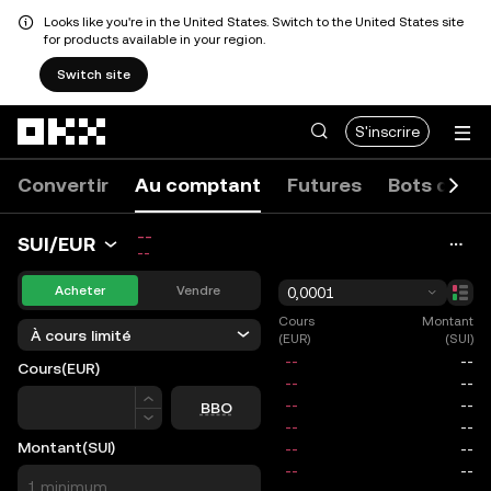
Looks like you're in the United States. Switch to the United States site
for products available in your region.
Switch site
Aller au contenu principal
S'inscrire
Convertir
Au comptant
Futures
Bots de tr
--
SUI/EUR
--
Acheter
Vendre
0,0001
Cours
Montant
À cours limité
(EUR)
(SUI)
Cours
(EUR)
Cours
BBO
Montant
(SUI)