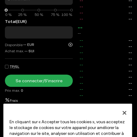
0 %
0 %
25 %
50 %
75 %
100 %
Total
(EUR)
--
--
--
EUR
Disponible
Achat max.
--
SUI
TP/SL
Se connecter/S’inscrire
Prix max.
0
Frais
Ordres ouverts
Historique des ordres
Positions ouvertes
En cliquant sur « Accepter tous les cookies », vous acceptez
le stockage de cookies sur votre appareil pour améliorer la
navigation sur le site, analyser son utilisation et contribuer à