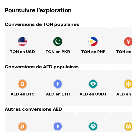
Poursuivre l’exploration
Conversions de TON populaires
TON en USD
TON en PKR
TON en PHP
TON en
Conversions de AED populaires
AED en BTC
AED en ETH
AED en USDT
AED en
Autres conversions AED