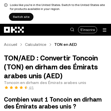
Looks like you're in the United States. Switch to the United States site
for products available in your region.
Switch site
Aller au contenu principal
S'inscrire
Accueil
Calculatrice
TON en AED
TON/AED : Convertir Toncoin
(TON) en dirham des Émirats
arabes unis (AED)
Toncoin en dirham des Émirats arabes unis
4,5
Combien vaut 1 Toncoin en dirham
des Émirats arabes unis ?