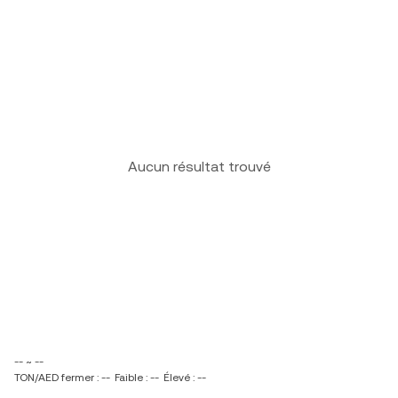
Aucun résultat trouvé
-- ~ --
TON/AED fermer : --
Faible : --
Élevé : --