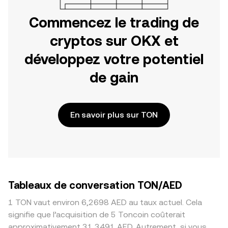
Commencez le trading de
cryptos sur OKX et
développez votre potentiel
de gain
En savoir plus sur TON
Tableaux de conversation TON/AED
1 TON vaut environ 6,2698 AED au taux actuel. Cela
signifie que l’acquisition de 5 Toncoin coûterait
approximativement 31,3491 AED. Autrement, si vous