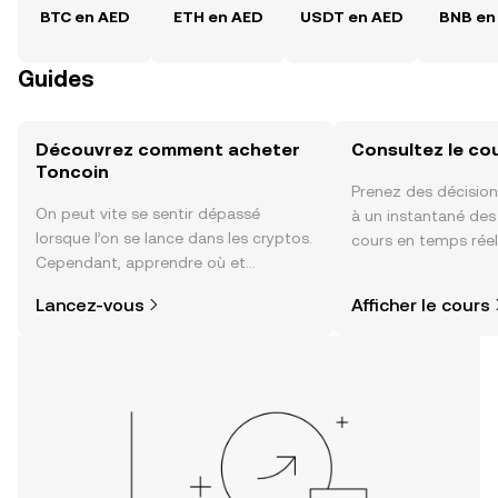
BTC en AED
ETH en AED
USDT en AED
BNB en
Guides
Découvrez comment acheter
Consultez le co
Toncoin
Prenez des décision
On peut vite se sentir dépassé
à un instantané de
lorsque l’on se lance dans les cryptos.
cours en temps réel
Cependant, apprendre où et
sentiment de la co
comment acheter des cryptos est
actualités et bien p
Lancez-vous
Afficher le cours
plus simple que vous ne l’imaginez.
Commencez votre aventure sur
l'application mobile OKX ou
directement ici, sur le site web.