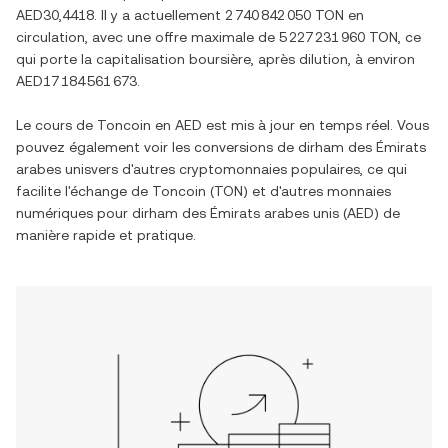
AED30,4418
. Il y a actuellement
2 740 842 050 TON
en
circulation, avec une offre maximale de
5 227 231 960 TON
, ce
qui porte la capitalisation boursière, après dilution, à environ
AED17 184 561 673
.
Le cours de
Toncoin
en
AED
est mis à jour en temps réel. Vous
pouvez également voir les conversions de
dirham des Émirats
arabes unis
vers d'autres cryptomonnaies populaires, ce qui
facilite l'échange de
Toncoin
(
TON
) et d'autres monnaies
numériques pour
dirham des Émirats arabes unis
(
AED
) de
manière rapide et pratique.