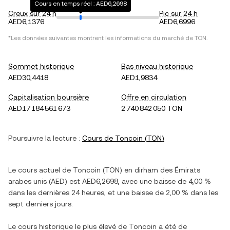
Cours en temps réel : AED6,2698
Creux sur 24 h
Pic sur 24 h
AED6,1376
AED6,6996
*Les données suivantes montrent les informations du marché de
TON
.
Sommet historique
Bas niveau historique
AED30,4418
AED1,9834
Capitalisation boursière
Offre en circulation
AED17 184 561 673
2 740 842 050 TON
Poursuivre la lecture :
Cours de
Toncoin
(
TON
)
Le cours actuel de
Toncoin
(
TON
) en
dirham des Émirats
arabes unis
(
AED
) est
AED6,2698
, avec
une baisse
de
4,00 %
dans les dernières 24 heures, et
une baisse
de
2,00 %
dans les
sept derniers jours.
Le cours historique le plus élevé de
Toncoin
a été de