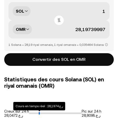
SOL
OMR
1 Solana = 28,19 riyal omanais, 1 riyal omanais = 0,035464 Solana
Convertir des SOL en OMR
Statistiques des cours Solana (SOL) en
riyal omanais (OMR)
Cours en temps réel : ر.ع.28,1974
Creux sur 24 h
Pic sur 24 h
ر.ع.28,8095
ر.ع.28,0472