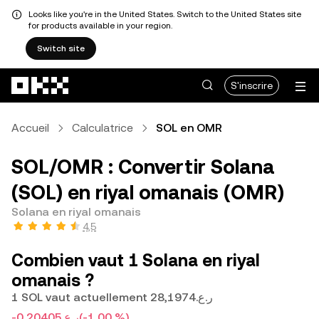
Looks like you're in the United States. Switch to the United States site
for products available in your region.
Switch site
Aller au contenu principal
S'inscrire
Accueil
Calculatrice
SOL en OMR
SOL/OMR : Convertir Solana
(SOL) en riyal omanais (OMR)
Solana en riyal omanais
4,5
Combien vaut 1 Solana en riyal
omanais ?
1 SOL vaut actuellement ر.ع.28,1974
-ر.ع.0,20405
(-1,00 %)