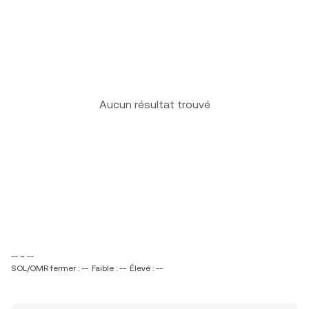
Aucun résultat trouvé
-- ~ --
SOL/OMR fermer : --
Faible : --
Élevé : --