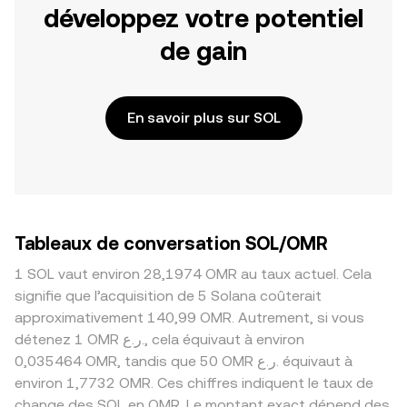
développez votre potentiel
de gain
En savoir plus sur SOL
Tableaux de conversation SOL/OMR
1 SOL vaut environ 28,1974 OMR au taux actuel. Cela
signifie que l’acquisition de 5 Solana coûterait
approximativement 140,99 OMR. Autrement, si vous
détenez 1 OMR ر.ع., cela équivaut à environ
0,035464 OMR, tandis que 50 OMR ر.ع. équivaut à
environ 1,7732 OMR. Ces chiffres indiquent le taux de
change des SOL en OMR. Le montant exact dépend des