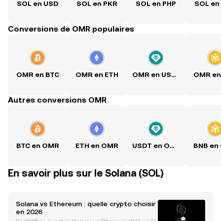
SOL en USD
SOL en PKR
SOL en PHP
SOL en
Conversions de OMR populaires
OMR en BTC
OMR en ETH
OMR en USDT
OMR en
Autres conversions OMR
BTC en OMR
ETH en OMR
USDT en OMR
BNB en
En savoir plus sur le Solana (SOL)
Solana vs Ethereum : quelle crypto choisir
en 2026