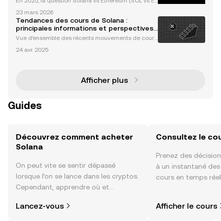
En 2025, la question Solana vs Ethereum (SOL vs ET
H) s’impose comme l’un des débats majeurs de l’uni
23 mars 2026
vers crypto. Ethereum demeure la référence incont
Tendances des cours de Solana :
ournable pour la finance décentralisée (DeFi), les
principales informations et perspectives
du marché
Vue d’ensemble des récents mouvements de cours
de Solana Solana (SOL) a connu d’importantes fluct
24 avr. 2025
uations de cours lors des dernières semaines, reflét
ant les tendances générales du marché et les déve
lo
Afficher plus
Guides
Découvrez comment acheter
Consultez le co
Solana
Prenez des décision
On peut vite se sentir dépassé
à un instantané de
lorsque l’on se lance dans les cryptos.
cours en temps réel
Cependant, apprendre où et
sentiment de la co
comment acheter des cryptos est
actualités et bien p
Lancez-vous
Afficher le cours
plus simple que vous ne l’imaginez.
Commencez votre aventure sur