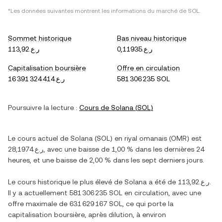
*Les données suivantes montrent les informations du marché de
SOL
.
Sommet historique
Bas niveau historique
ر.ع.0,11935
ر.ع.113,92
Capitalisation boursière
Offre en circulation
ر.ع.16 391 324 414
581 306 235 SOL
Poursuivre la lecture :
Cours de
Solana
(
SOL
)
Le cours actuel de
Solana
(
SOL
) en
riyal omanais
(
OMR
) est
ر.ع.28,1974
, avec
une baisse
de
1,00 %
dans les dernières 24
heures, et
une baisse
de
2,00 %
dans les sept derniers jours.
Le cours historique le plus élevé de
Solana
a été de
ر.ع.113,92
.
Il y a actuellement
581 306 235 SOL
en circulation, avec une
offre maximale de
631 629 167 SOL
, ce qui porte la
capitalisation boursière, après dilution, à environ