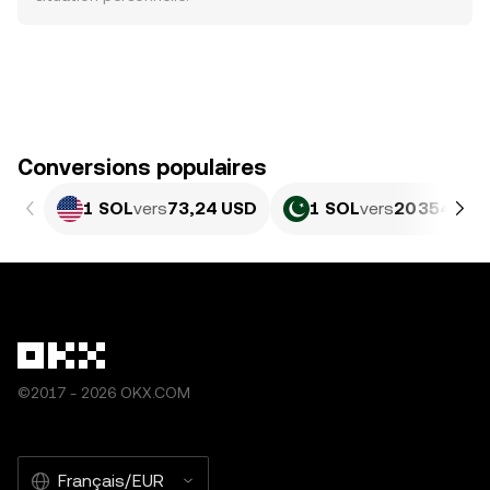
Conversions populaires
1 SOL
vers
73,24 USD
1 SOL
vers
20 354,84 
©2017 - 2026 OKX.COM
Français/EUR