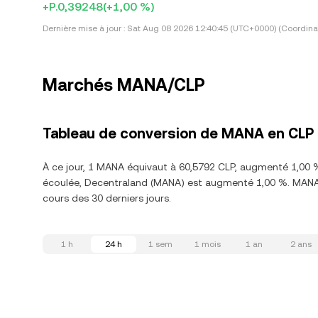
+P.0,39248
(+1,00 %)
Dernière mise à jour :
Sat Aug 08 2026 12:40:45 (UTC+0000) (Coordina
Marchés MANA/CLP
Tableau de conversion de MANA en CLP
À ce jour, 1 MANA équivaut à 60,5792 CLP, augmenté 1,00 %
écoulée, Decentraland (MANA) est augmenté 1,00 %. MANA 
cours des 30 derniers jours.
1 h
24 h
1 sem
1 mois
1 an
2 ans