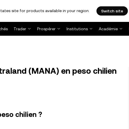
tates site for products available in your region.
Switch site
chés
Trader
Prospérer
Institutions
Académie
raland (MANA) en peso chilien
eso chilien ?