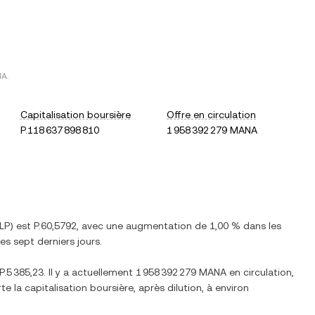
NA
.
Capitalisation boursière
Offre en circulation
P.118 637 898 810
1 958 392 279 MANA
LP
) est
P.60,5792
, avec
une augmentation
de
1,00 %
dans les
es sept derniers jours.
P.5 385,23
. Il y a actuellement
1 958 392 279 MANA
en circulation,
rte la capitalisation boursière, après dilution, à environ