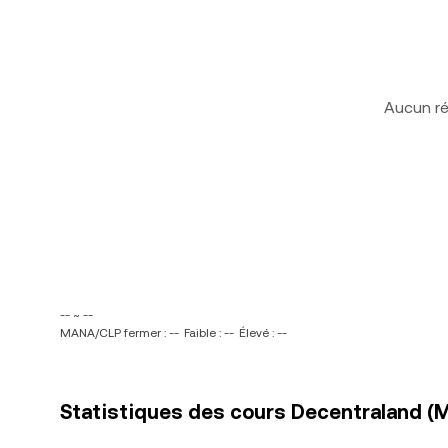
Aucun ré
-- ~ --
MANA/CLP fermer : --
Faible : --
Élevé : --
Statistiques des cours Decentraland (M