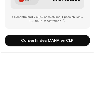
1 Decentraland = 60,57 peso chilien, 1 peso chilien =
0,016507 Decentraland
Convertir des MANA en CLP