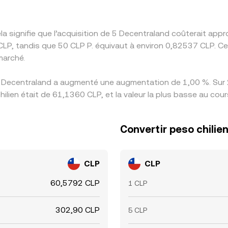
a signifie que l’acquisition de 5 Decentraland coûterait ap
CLP, tandis que 50 CLP P. équivaut à environ 0,82537 CLP. C
marché.
s Decentraland a augmenté une augmentation de 1,00 %. Sur 2
lien était de 61,1360 CLP, et la valeur la plus basse au cou
Convertir peso chilie
CLP
CLP
60,5792 CLP
1 CLP
302,90 CLP
5 CLP