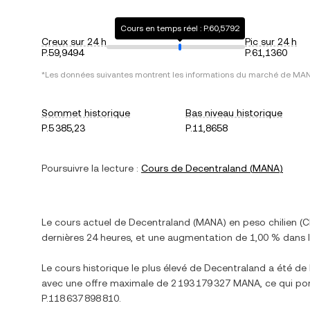
Cours en temps réel : P.60,5792
Creux sur 24 h
Pic sur 24 h
P.59,9494
P.61,1360
*Les données suivantes montrent les informations du marché de
MA
Sommet historique
Bas niveau historique
P.5 385,23
P.11,8658
Poursuivre la lecture :
Cours de
Decentraland
(
MANA
)
Le cours actuel de
Decentraland
(
MANA
) en
peso chilien
(
C
dernières 24 heures, et
une augmentation
de
1,00 %
dans l
Le cours historique le plus élevé de
Decentraland
a été de
avec une offre maximale de
2 193 179 327 MANA
, ce qui po
P.118 637 898 810
.