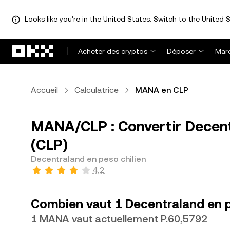
Looks like you're in the United States. Switch to the United S
Aller au contenu principal
Acheter des cryptos
Déposer
Mar
Accueil
Calculatrice
MANA en CLP
MANA/CLP : Convertir Decent
(CLP)
Decentraland en peso chilien
4,2
Combien vaut 1 Decentraland en p
1 MANA vaut actuellement P.60,5792