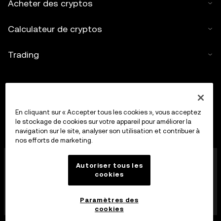
Acheter des cryptos
Calculateur de cryptos
Trading
En cliquant sur « Accepter tous les cookies », vous acceptez
le stockage de cookies sur votre appareil pour améliorer la
navigation sur le site, analyser son utilisation et contribuer à
nos efforts de marketing.
OkX Europe Limited, opérant sous le nom commercial
Autoriser tous les
OKX, est désormais une plateforme de trading de
cookies
cryptoactifs autorisée en tant que Fournisseur de
services de cryptoactifs par la MFSA conformément à
l’article 28 de la loi sur les marchés de cryptoactifs
Paramètres des
(chapitre 647 des lois de Malte).
cookies