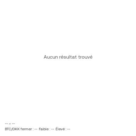
Aucun résultat trouvé
-- ~ --
BTC/DKK fermer : --
Faible : --
Élevé : --