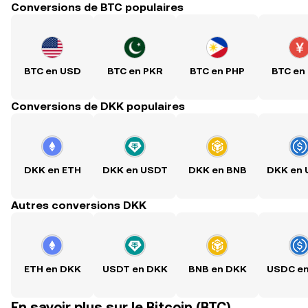
Conversions de BTC populaires
BTC en USD
BTC en PKR
BTC en PHP
BTC en
Conversions de DKK populaires
DKK en ETH
DKK en USDT
DKK en BNB
DKK en
Autres conversions DKK
ETH en DKK
USDT en DKK
BNB en DKK
USDC e
En savoir plus sur le Bitcoin (BTC)