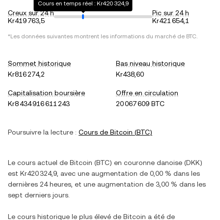
Cours en temps réel : Kr420 324,9
Creux sur 24 h
Pic sur 24 h
Kr419 763,5
Kr421 654,1
*Les données suivantes montrent les informations du marché de
BTC
.
Sommet historique
Bas niveau historique
Kr816 274,2
Kr438,60
Capitalisation boursière
Offre en circulation
Kr8 434 916 611 243
20 067 609 BTC
Poursuivre la lecture :
Cours de
Bitcoin
(
BTC
)
Le cours actuel de
Bitcoin
(
BTC
) en
couronne danoise
(
DKK
)
est
Kr420 324,9
, avec
une augmentation
de
0,00 %
dans les
dernières 24 heures, et
une augmentation
de
3,00 %
dans les
sept derniers jours.
Le cours historique le plus élevé de
Bitcoin
a été de