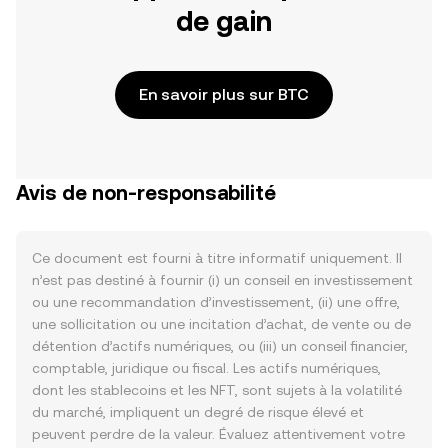
de gain
En savoir plus sur BTC
Avis de non-responsabilité
Ce document est fourni à titre informatif uniquement. Il
n’est pas destiné à fournir (i) un conseil en investissement
ou une recommandation d’investissement, (ii) une offre,
une sollicitation ou une incitation d’achat, de vente ou de
détention d’actifs numériques, ou (iii) un conseil financier,
comptable, juridique ou fiscal. Les actifs numériques,
dont les stablecoins et les NFT, sont sujets à la volatilité
du marché, impliquent un degré de risque élevé et
peuvent perdre de la valeur. Évaluez attentivement votre