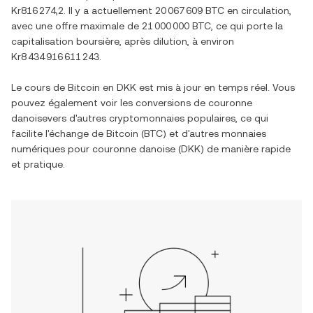
Kr816 274,2
. Il y a actuellement
20 067 609 BTC
en circulation,
avec une offre maximale de
21 000 000 BTC
, ce qui porte la
capitalisation boursière, après dilution, à environ
Kr8 434 916 611 243
.
Le cours de
Bitcoin
en
DKK
est mis à jour en temps réel. Vous
pouvez également voir les conversions de
couronne
danoise
vers d'autres cryptomonnaies populaires, ce qui
facilite l'échange de
Bitcoin
(
BTC
) et d'autres monnaies
numériques pour
couronne danoise
(
DKK
) de manière rapide
et pratique.