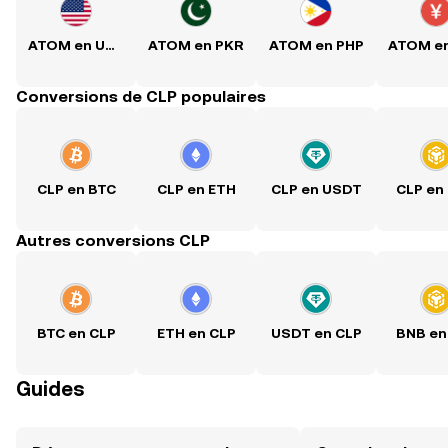
ATOM en USD
ATOM en PKR
ATOM en PHP
Conversions de CLP populaires
CLP en BTC
CLP en ETH
CLP en USDT
CLP en
Autres conversions CLP
BTC en CLP
ETH en CLP
USDT en CLP
BNB en
Guides