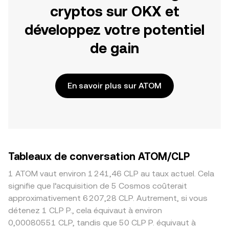
cryptos sur OKX et
développez votre potentiel
de gain
En savoir plus sur ATOM
Tableaux de conversation ATOM/CLP
1 ATOM vaut environ 1 241,46 CLP au taux actuel. Cela
signifie que l’acquisition de 5 Cosmos coûterait
approximativement 6 207,28 CLP. Autrement, si vous
détenez 1 CLP P., cela équivaut à environ
0,00080551 CLP, tandis que 50 CLP P. équivaut à