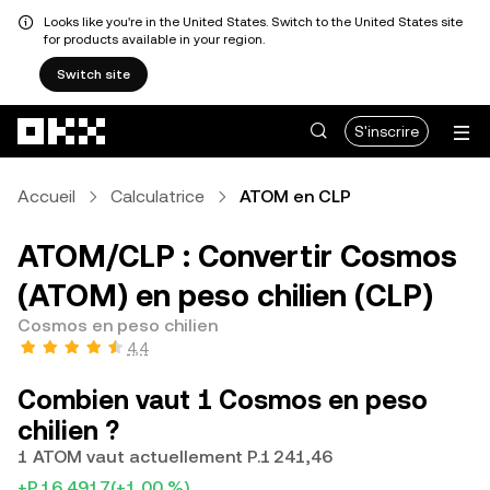
Looks like you're in the United States. Switch to the United States site
for products available in your region.
Switch site
Aller au contenu principal
S'inscrire
Accueil
Calculatrice
ATOM en CLP
ATOM/CLP : Convertir Cosmos
(ATOM) en peso chilien (CLP)
Cosmos en peso chilien
4,4
Combien vaut 1 Cosmos en peso
chilien ?
1 ATOM vaut actuellement P.1 241,46
+P.16,4917
(+1,00 %)