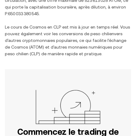
circulation, avec une offre maximale de
523 613 028 ATOM
, ce
qui porte la capitalisation boursière, après dilution, à environ
P.650 033 380 545
.
Le cours de
Cosmos
en
CLP
est mis à jour en temps réel. Vous
pouvez également voir les conversions de
peso chilien
vers
d'autres cryptomonnaies populaires, ce qui facilite l'échange
de
Cosmos
(
ATOM
) et d'autres monnaies numériques pour
peso chilien
(
CLP
) de manière rapide et pratique.
Commencez le trading de