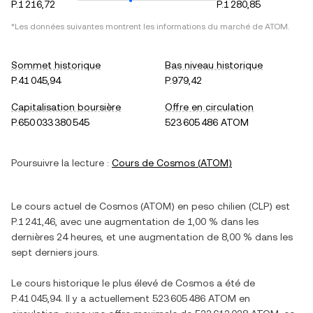
P.1 216,72
P.1 280,85
*Les données suivantes montrent les informations du marché de
ATOM
.
Sommet historique
Bas niveau historique
P.41 045,94
P.979,42
Capitalisation boursière
Offre en circulation
P.650 033 380 545
523 605 486 ATOM
Poursuivre la lecture :
Cours de
Cosmos
(
ATOM
)
Le cours actuel de
Cosmos
(
ATOM
) en
peso chilien
(
CLP
) est
P.1 241,46
, avec
une augmentation
de
1,00 %
dans les
dernières 24 heures, et
une augmentation
de
8,00 %
dans les
sept derniers jours.
Le cours historique le plus élevé de
Cosmos
a été de
P.41 045,94
. Il y a actuellement
523 605 486 ATOM
en