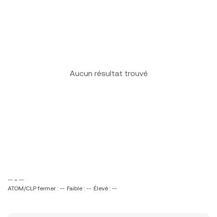
Aucun résultat trouvé
-- ~ --
ATOM/CLP fermer : --
Faible : --
Élevé : --