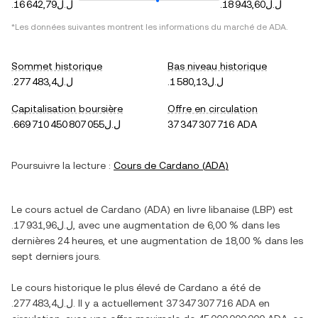
.ل.ل18 943,60
.ل.ل16 642,79
*Les données suivantes montrent les informations du marché de
ADA
.
Sommet historique
Bas niveau historique
.ل.ل1 580,13
.ل.ل277 483,4
Capitalisation boursière
Offre en circulation
.ل.ل669 710 450 807 055
37 347 307 716 ADA
Poursuivre la lecture :
Cours de
Cardano
(
ADA
)
Le cours actuel de
Cardano
(
ADA
) en
livre libanaise
(
LBP
) est
.ل.ل17 931,96
, avec
une augmentation
de
6,00 %
dans les
dernières 24 heures, et
une augmentation
de
18,00 %
dans les
sept derniers jours.
Le cours historique le plus élevé de
Cardano
a été de
.ل.ل277 483,4
. Il y a actuellement
37 347 307 716 ADA
en