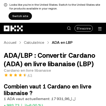
Looks like you're in the United States. Switch to the United States site
for products available in your region.
Switch site
Aller au contenu principal
S'inscrire
Accueil
Calculatrice
ADA en LBP
ADA/LBP : Convertir Cardano
(ADA) en livre libanaise (LBP)
Cardano en livre libanaise
4,3
Combien vaut 1 Cardano en livre
libanaise ?
1 ADA vaut actuellement .ل.ل17 931,96
+.ل.ل993,73
(+6,00 %)