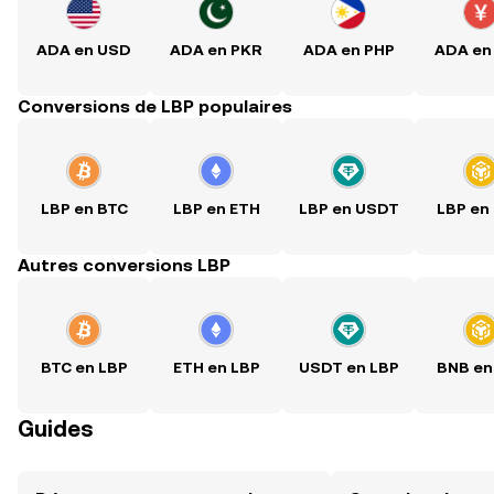
ADA en USD
ADA en PKR
ADA en PHP
ADA en
Conversions de LBP populaires
LBP en BTC
LBP en ETH
LBP en USDT
LBP en
Autres conversions LBP
BTC en LBP
ETH en LBP
USDT en LBP
BNB en
Guides