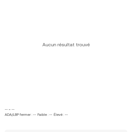
Aucun résultat trouvé
-- ~ --
ADA/LBP fermer : --
Faible : --
Élevé : --