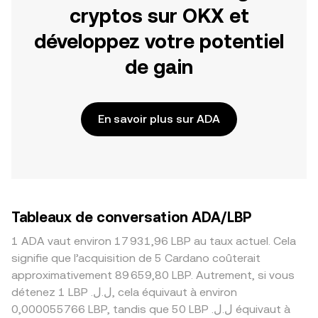
cryptos sur OKX et
développez votre potentiel
de gain
En savoir plus sur ADA
Tableaux de conversation ADA/LBP
1 ADA vaut environ 17 931,96 LBP au taux actuel. Cela
signifie que l’acquisition de 5 Cardano coûterait
approximativement 89 659,80 LBP. Autrement, si vous
détenez 1 LBP .ل.ل, cela équivaut à environ
0,000055766 LBP, tandis que 50 LBP .ل.ل équivaut à