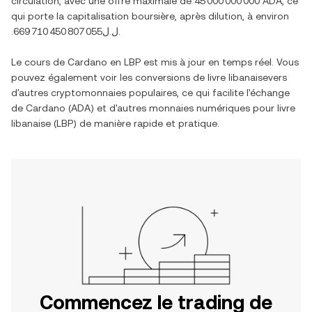
circulation, avec une offre maximale de
45 000 000 000 ADA
, ce
qui porte la capitalisation boursière, après dilution, à environ
.ل.ل669 710 450 807 055
.
Le cours de
Cardano
en
LBP
est mis à jour en temps réel. Vous
pouvez également voir les conversions de
livre libanaise
vers
d'autres cryptomonnaies populaires, ce qui facilite l'échange
de
Cardano
(
ADA
) et d'autres monnaies numériques pour
livre
libanaise
(
LBP
) de manière rapide et pratique.
Commencez le trading de