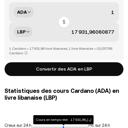
ADA
LBP
1 Cardano = 17 931,96 livre libanaise, 1 livre libanaise = 0,0₄55766
Cardano
Convertir des ADA en LBP
Statistiques des cours Cardano (ADA) en
livre libanaise (LBP)
Cours en temps réel : .ل.ل17 931,96
Creux sur 24 h
Pic sur 24 h