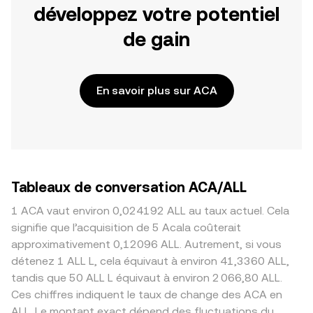
développez votre potentiel
de gain
En savoir plus sur ACA
Tableaux de conversation ACA/ALL
1 ACA vaut environ 0,024192 ALL au taux actuel. Cela
signifie que l’acquisition de 5 Acala coûterait
approximativement 0,12096 ALL. Autrement, si vous
détenez 1 ALL L, cela équivaut à environ 41,3360 ALL,
tandis que 50 ALL L équivaut à environ 2 066,80 ALL.
Ces chiffres indiquent le taux de change des ACA en
ALL. Le montant exact dépend des fluctuations du