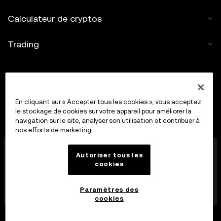
Calculateur de cryptos
Trading
En cliquant sur « Accepter tous les cookies », vous acceptez
le stockage de cookies sur votre appareil pour améliorer la
navigation sur le site, analyser son utilisation et contribuer à
nos efforts de marketing.
OkX Europe Limited, opérant sous le nom commercial
Autoriser tous les
OKX, est désormais une plateforme de trading de
cookies
cryptoactifs autorisée en tant que Fournisseur de
services de cryptoactifs par la MFSA conformément à
l’article 28 de la loi sur les marchés de cryptoactifs
Paramètres des
(chapitre 647 des lois de Malte).
cookies