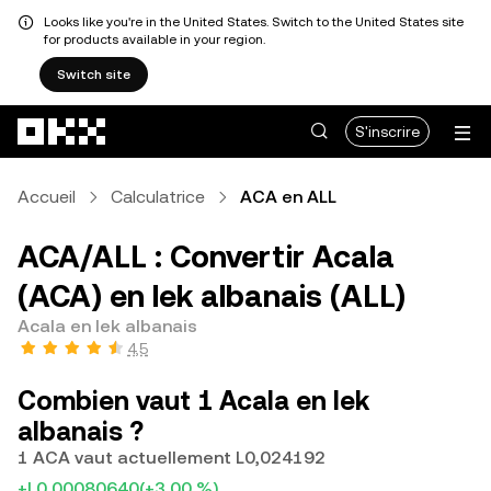
Looks like you're in the United States. Switch to the United States site
for products available in your region.
Switch site
Aller au contenu principal
S'inscrire
Accueil
Calculatrice
ACA en ALL
ACA/ALL : Convertir Acala
(ACA) en lek albanais (ALL)
Acala en lek albanais
4,5
Combien vaut 1 Acala en lek
albanais ?
1 ACA vaut actuellement L0,024192
+L0,00080640
(+3,00 %)