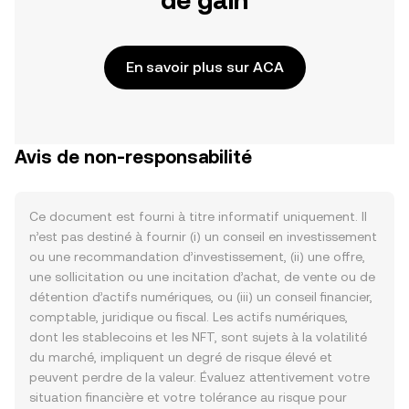
de gain
En savoir plus sur ACA
Avis de non-responsabilité
Ce document est fourni à titre informatif uniquement. Il
n’est pas destiné à fournir (i) un conseil en investissement
ou une recommandation d’investissement, (ii) une offre,
une sollicitation ou une incitation d’achat, de vente ou de
détention d’actifs numériques, ou (iii) un conseil financier,
comptable, juridique ou fiscal. Les actifs numériques,
dont les stablecoins et les NFT, sont sujets à la volatilité
du marché, impliquent un degré de risque élevé et
peuvent perdre de la valeur. Évaluez attentivement votre
situation financière et votre tolérance au risque pour