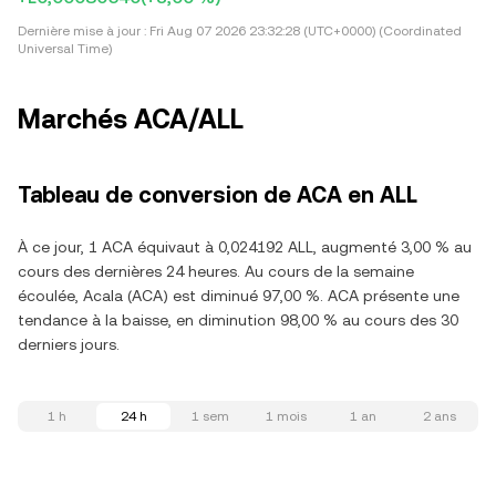
Dernière mise à jour :
Fri Aug 07 2026 23:32:28 (UTC+0000) (Coordinated
Universal Time)
Marchés ACA/ALL
Tableau de conversion de ACA en ALL
À ce jour, 1 ACA équivaut à 0,024192 ALL, augmenté 3,00 % au
cours des dernières 24 heures. Au cours de la semaine
écoulée, Acala (ACA) est diminué 97,00 %. ACA présente une
tendance à la baisse, en diminution 98,00 % au cours des 30
derniers jours.
1 h
24 h
1 sem
1 mois
1 an
2 ans