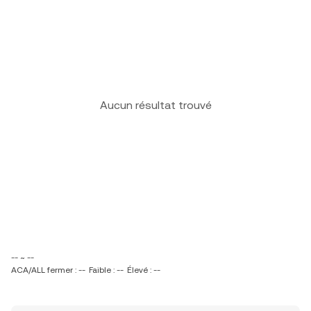
Aucun résultat trouvé
-- ~ --
ACA/ALL fermer : --
Faible : --
Élevé : --