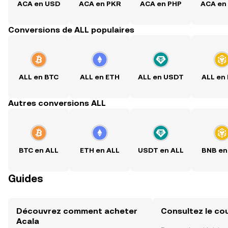
ACA en USD
ACA en PKR
ACA en PHP
ACA en
Conversions de ALL populaires
ALL en BTC
ALL en ETH
ALL en USDT
ALL en
Autres conversions ALL
BTC en ALL
ETH en ALL
USDT en ALL
BNB en
Guides
Découvrez comment acheter
Consultez le co
Acala