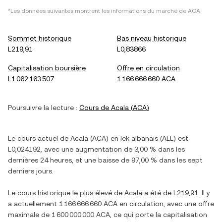
*Les données suivantes montrent les informations du marché de
ACA
.
Sommet historique
Bas niveau historique
L219,91
L0,83866
Capitalisation boursière
Offre en circulation
L1 062 163 507
1 166 666 660 ACA
Poursuivre la lecture :
Cours de
Acala
(
ACA
)
Le cours actuel de
Acala
(
ACA
) en
lek albanais
(
ALL
) est
L0,024192
, avec
une augmentation
de
3,00 %
dans les
dernières 24 heures, et
une baisse
de
97,00 %
dans les sept
derniers jours.
Le cours historique le plus élevé de
Acala
a été de
L219,91
. Il y
a actuellement
1 166 666 660 ACA
en circulation, avec une offre
maximale de
1 600 000 000 ACA
, ce qui porte la capitalisation