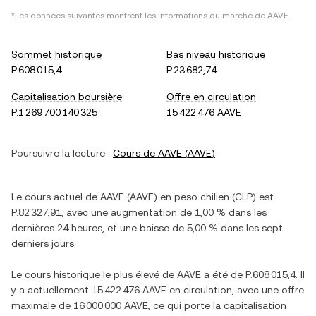
*Les données suivantes montrent les informations du marché de
AAVE
.
Sommet historique
Bas niveau historique
P.608 015,4
P.23 682,74
Capitalisation boursière
Offre en circulation
P.1 269 700 140 325
15 422 476 AAVE
Poursuivre la lecture :
Cours de
AAVE
(
AAVE
)
Le cours actuel de
AAVE
(
AAVE
) en
peso chilien
(
CLP
) est
P.82 327,91
, avec
une augmentation
de
1,00 %
dans les
dernières 24 heures, et
une baisse
de
5,00 %
dans les sept
derniers jours.
Le cours historique le plus élevé de
AAVE
a été de
P.608 015,4
. Il
y a actuellement
15 422 476 AAVE
en circulation, avec une offre
maximale de
16 000 000 AAVE
, ce qui porte la capitalisation