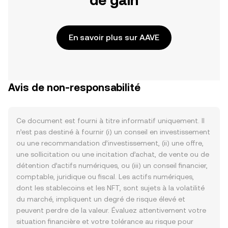
de gain
En savoir plus sur AAVE
Avis de non-responsabilité
Ce document est fourni à titre informatif uniquement. Il
n’est pas destiné à fournir (i) un conseil en investissement
ou une recommandation d’investissement, (ii) une offre,
une sollicitation ou une incitation d’achat, de vente ou de
détention d’actifs numériques, ou (iii) un conseil financier,
comptable, juridique ou fiscal. Les actifs numériques,
dont les stablecoins et les NFT, sont sujets à la volatilité
du marché, impliquent un degré de risque élevé et
peuvent perdre de la valeur. Évaluez attentivement votre
situation financière et votre tolérance au risque pour