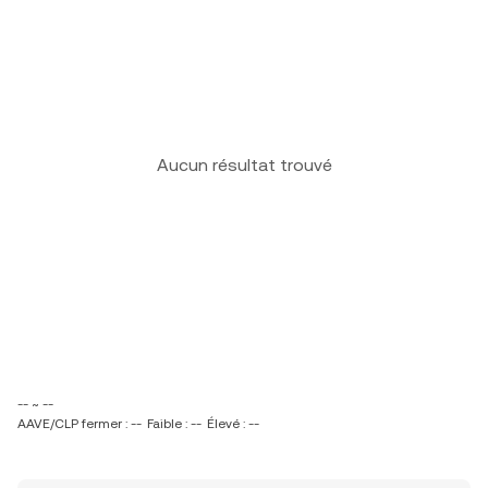
Aucun résultat trouvé
-- ~ --
AAVE/CLP fermer : --
Faible : --
Élevé : --