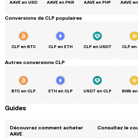
AAVE en USD
AAVE en PKR
AAVE en PHP
AAVE e
Conversions de CLP populaires
CLP en BTC
CLP en ETH
CLP en USDT
CLP en
Autres conversions CLP
BTC en CLP
ETH en CLP
USDT en CLP
BNB en
Guides
Découvrez comment acheter
Consultez le co
AAVE