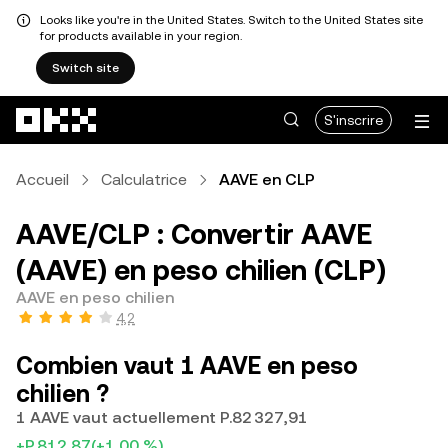
Looks like you're in the United States. Switch to the United States site
for products available in your region.
Switch site
Aller au contenu principal
S'inscrire
Accueil
Calculatrice
AAVE en CLP
AAVE/CLP : Convertir AAVE
(AAVE) en peso chilien (CLP)
AAVE en peso chilien
4,2
Combien vaut 1 AAVE en peso
chilien ?
1 AAVE vaut actuellement P.82 327,91
+P.812,87
(+1,00 %)