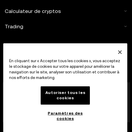
Calculateur de cryptos
Trading
En cliquant sur « Accepter tous les cookies », vous acceptez
le stockage de cookies sur votre appareil pour améliorer la
navigation sur le site, analyser son utilisation et contribuer à
nos efforts de marketing.
OkX Europe Limited, opérant sous le nom commercial
Autoriser tous les
OKX, est désormais une plateforme de trading de
cookies
cryptoactifs autorisée en tant que Fournisseur de
services de cryptoactifs par la MFSA conformément à
l’article 28 de la loi sur les marchés de cryptoactifs
Paramètres des
(chapitre 647 des lois de Malte).
cookies