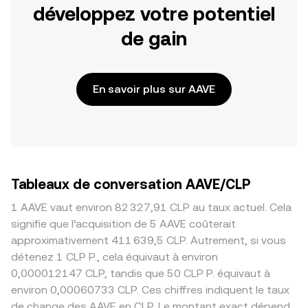
développez votre potentiel
de gain
En savoir plus sur AAVE
Tableaux de conversation AAVE/CLP
1 AAVE vaut environ 82 327,91 CLP au taux actuel. Cela
signifie que l’acquisition de 5 AAVE coûterait
approximativement 411 639,5 CLP. Autrement, si vous
détenez 1 CLP P., cela équivaut à environ
0,000012147 CLP, tandis que 50 CLP P. équivaut à
environ 0,00060733 CLP. Ces chiffres indiquent le taux
de change des AAVE en CLP. Le montant exact dépend