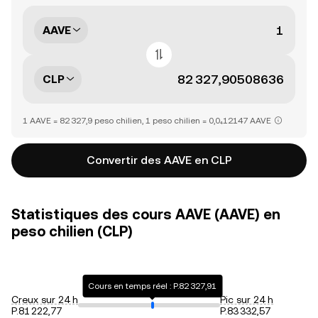
AAVE
CLP
1 AAVE = 82 327,9 peso chilien, 1 peso chilien = 0,0₄12147 AAVE
Convertir des AAVE en CLP
Statistiques des cours AAVE (AAVE) en
peso chilien (CLP)
Cours en temps réel : P.82 327,91
Creux sur 24 h
Pic sur 24 h
P.81 222,77
P.83 332,57