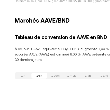
Dernière mise à jour :
Fri Aug 07 2026 18:09:27 (UTC+0000) (Coordinat
Marchés AAVE/BND
Tableau de conversion de AAVE en BND
À ce jour, 1 AAVE équivaut à 114,91 BND, augmenté 1,00 % 
écoulée, AAVE (AAVE) est diminué 8,00 %. AAVE présente u
30 derniers jours.
1 h
24 h
1 sem
1 mois
1 an
2 ans