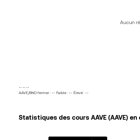
Aucun ré
-- ~ --
AAVE/BND fermer : --
Faible : --
Élevé : --
Statistiques des cours AAVE (AAVE) en 