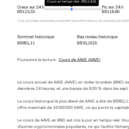
Cours en temps réel : B$114,91
Creux sur 24 h
Pic sur 24 h
B$113,33
B$116,65
*Les données suivantes montrent les informations du marché de
AAV
Sommet historique
Bas niveau historique
B$851,11
B$33,1515
Poursuivre la lecture :
Cours de
AAVE
(
AAVE
)
Le cours actuel de
AAVE
(
AAVE
) en
dollar brunéien
(
BND
) e
dernières 24 heures, et
une baisse
de
8,00 %
dans les sept 
Le cours historique le plus élevé de
AAVE
a été de
B$851,1
offre maximale de
16 000 000 AAVE
, ce qui porte la capital
Le cours de
AAVE
en
BND
est mis à jour en temps réel. Vo
d'autres cryptomonnaies populaires, ce qui facilite l'écha