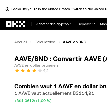
Looks like you're in the United States. Switch to the United S
Aller au contenu principal
Acheter des cryptos
Déposer
Mar
Accueil
Calculatrice
AAVE en BND
AAVE/BND : Convertir AAVE (A
AAVE en dollar brunéien
4,2
Combien vaut 1 AAVE en dollar br
1 AAVE vaut actuellement B$114,91
+B$1,0612
(+1,00 %)