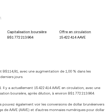
E
.
Capitalisation boursière
Offre en circulation
B$1 772 213 964
15 422 414 AAVE
st
B$114,91
, avec
une augmentation
de
1,00 %
dans les
derniers jours.
1
. Il y a actuellement
15 422 414 AAVE
en circulation, avec une
isation boursière, après dilution, à environ
B$1 772 213 964
.
us pouvez également voir les conversions de
dollar brunéien
vers
nge de
AAVE
(
AAVE
) et d'autres monnaies numériques pour
dollar