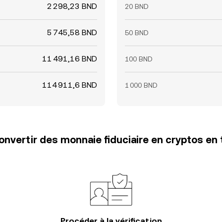
2 298,23 BND
20 BND
5 745,58 BND
50 BND
11 491,16 BND
100 BND
114 911,6 BND
1 000 BND
vertir des monnaie fiduciaire en cryptos en 
Procéder à la vérification