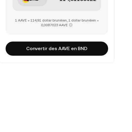
1 AAVE = 114,91 dollar brunéien, 1 dollar brunéien =
0,0087023 AAVE
Convertir des AAVE en BND