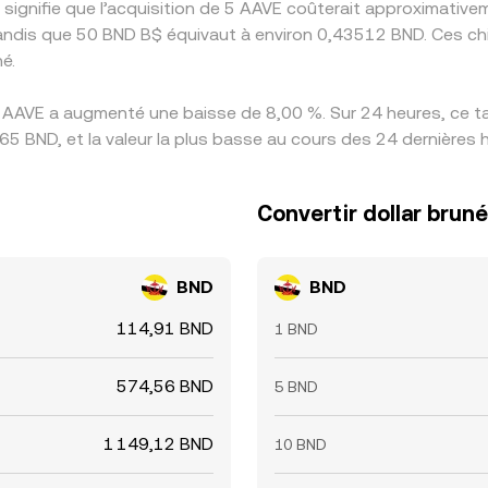
 signifie que l’acquisition de 5 AAVE coûterait approximati
andis que 50 BND B$ équivaut à environ 0,43512 BND. Ces chi
é.
 AAVE a augmenté une baisse de 8,00 %. Sur 24 heures, ce tau
65 BND, et la valeur la plus basse au cours des 24 dernières
Convertir dollar brun
BND
BND
114,91 BND
1 BND
574,56 BND
5 BND
1 149,12 BND
10 BND