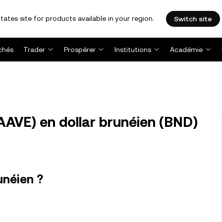
tates site for products available in your region.
Switch site
chés
Trader
Prospérer
Institutions
Académie
AVE) en dollar brunéien (BND)
unéien ?