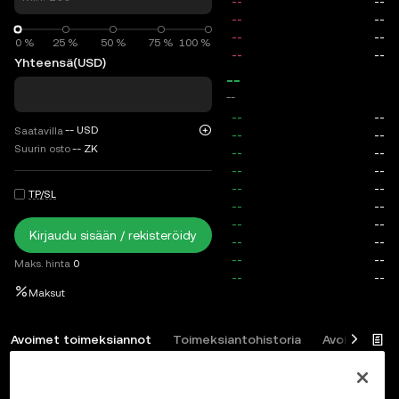
0 %
0 %
25 %
50 %
75 %
100 %
Yhteensä
(USD)
--
--
--
USD
Saatavilla
Suurin osto
--
ZK
TP/SL
Kirjaudu sisään / rekisteröidy
Maks. hinta
0
Maksut
Avoimet toimeksiannot
Toimeksiantohistoria
Avoimet posi