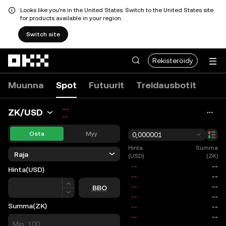
Looks like you're in the United States. Switch to the United States site
for products available in your region.
Switch site
Siirry pääsisältöön
Rekisteröidy
Muunna
Spot
Futuurit
Treidausbotit
--
ZK/USD
--
Osta
Myy
0,000001
Hinta
Summa
Raja
(USD)
(ZK)
Hinta
(USD)
Hinta
BBO
Summa
(ZK)